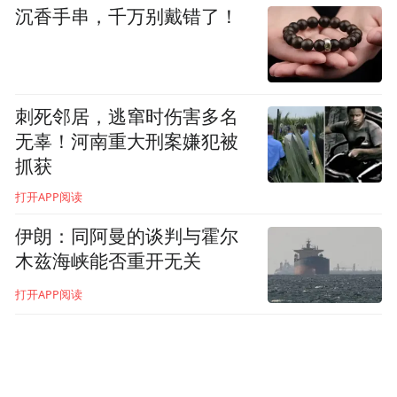
沉香手串，千万别戴错了！
刺死邻居，逃窜时伤害多名
无辜！河南重大刑案嫌犯被
抓获
所以今天，我们来聊聊邓丽君。
打开APP阅读
2
伊朗：同阿曼的谈判与霍尔
木兹海峡能否重开无关
我们知道邓丽君是歌手。但电影里其实藏着
打开APP阅读
很多关于她的秘密。
1996年，电影《甜蜜蜜》公映。这是我最喜