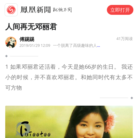
立即打开
人间再无邓丽君
傅踢踢
41万
阅读
2019/01/29 12:09
一个脱离了高级趣味的人
来自上海市
1 如果邓丽君还活着，今天是她66岁的生日。 我还
小的时候，并不喜欢邓丽君。和她同时代有太多不
可方物