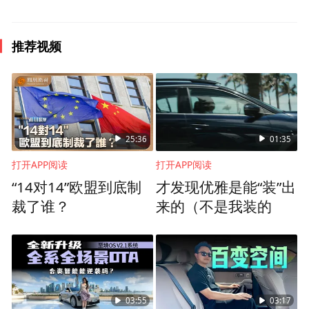
欢的华语片之一。编剧岸西原来的剧本叫
《大城小爱》，导演陈可辛嫌太文艺，改了
推荐视频
片名。
很多人都难以忘记，张曼玉坐在黎明的自行
车后座上，晃荡双脚，哼起《甜蜜蜜》的经
典画面。
25:36
01:35
打开APP阅读
打开APP阅读
“14对14”欧盟到底制
才发现优雅是能“装”出
裁了谁？
来的（不是我装的
03:55
03:17