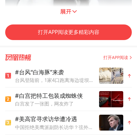
打开APP阅读更多精彩内容
打开APP阅读
我是慢慢才懂得邓丽君的好看：不是精致曼
#台风“白海豚”来袭
妙，是自然有度，眉宇间仿佛有很多话要
台风登陆前，1家4口跑离海边堤坝，9岁男孩被巨浪卷走
说，细品起来又乐而不淫，哀而不伤。
#白宫把特工包装成蜘蛛侠
白宫发了一张图，网友炸了
邓丽君的歌也是，初听尽是简单的情绪，甜
#美高官寻求访华遭冷遇
是如假包换的甜，愁是不容反驳的愁。
中国拒绝美鹰派副防长访华？弦外之音被热议
可是再细听，会明白其中的克制，会知道她