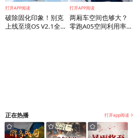
打开APP阅读
打开APP阅读
破除固化印象！别克
两厢车空间也够大？
不仅如此，张曼玉端坐车内，与黎明告别在
上线至境OS V2.1全系
零跑A05空间利用率
即，配乐响起，仍旧是邓丽君的歌：
OTA，合资智能能否
真高
突围？
Goodbye My Love
我的爱人再见
Goodbye My Love
相见不知哪一天
正在热播
打开app阅读