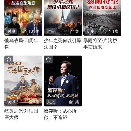
时事
全
131
集
时事
全
1
集
历史
全
1
集
俄乌战局·四周年
少年之死何以引爆
暴雨将至·卢沟桥
祭
法国？
事变始末
《再见，我的爱人》，是很多歌迷对邓丽君
的告白。
另一个和邓丽君有关的经典电影镜头，是在
访谈
全
5
集
人文
全
1
集
岐黄之光·对话国
濮存昕：从心所
《纵横四海》里。
医大师
欲，不逾矩