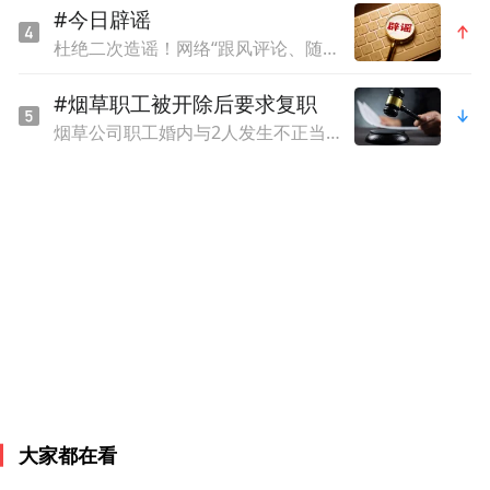
#今日辟谣
杜绝二次造谣！网络“跟风评论、随意脑补”素养课
#烟草职工被开除后要求复职
烟草公司职工婚内与2人发生不正当关系，还向烟农借款16万，被开除后起诉要求复职，法院判了
在古代，人们非常重视立夏的礼俗。在立夏
的这一天，古代帝王要率文武百官到京城南
郊去迎夏，举行迎夏仪式。君臣一律身穿朱
色礼服，腰配朱色玉佩，连马匹、车旗都要
朱红色的，以表达对丰收的祈求。
除此之外，为了迎接夏日的到来，民间也会
举行各种各样趣味盎然的活动，并逐渐成为
大家都在看
民间的传统风俗。