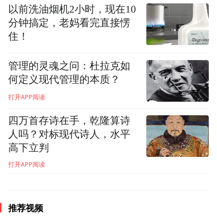
以前洗油烟机2小时，现在10
立夏“称人”
分钟搞定，老妈看完直接愣
住！
“称人”也就是称体重。“称人”主要流行于我
国南方，起源于三国时期。立夏“称人”，主
管理的灵魂之问：杜拉克如
要是为了观察夏天的身体变化。清代道光间
何定义现代管理的本质？
苏州文士顾禄所著的《清嘉录》一书就有提
打开APP阅读
到这一习俗：“家户以大秤权人轻重，至立秋
四万首存诗在手，乾隆算诗
日又称之，以验夏中之肥瘠。”
人吗？对标现代诗人，水平
高下立判
打开APP阅读
推荐视频