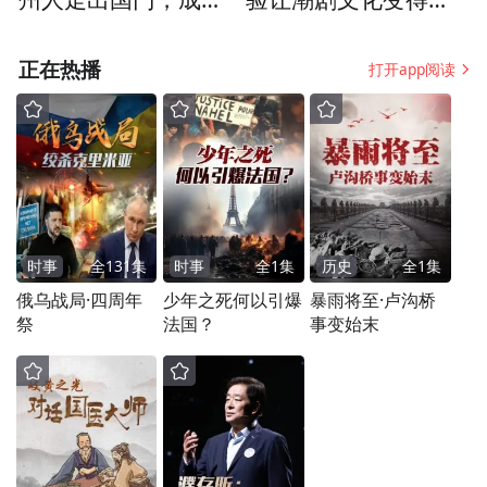
攀”。
了侨胞联系家乡的纽
感知、可触碰，吸引
带
部分年轻人
正在热播
打开app阅读
时事
全
131
集
时事
全
1
集
历史
全
1
集
俄乌战局·四周年
少年之死何以引爆
暴雨将至·卢沟桥
祭
法国？
事变始末
斗蛋游戏