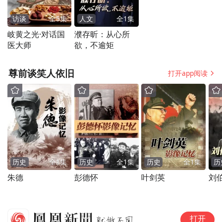
自古代起，我国江浙一带便流行在立夏“斗
访谈
全
5
集
人文
全
1
集
蛋”。
岐黄之光·对话国
濮存昕：从心所
医大师
欲，不逾矩
立夏之日，人们将煮好的鸡蛋用冷水浸上数
分钟，然后套上早已编织好的丝网袋，挂于
尊前谈笑人依旧
打开app阅读
孩子颈上。孩子们便三五成群，进行斗蛋游
戏。蛋分两端，尖者为头，圆者为尾。斗蛋
时，蛋头斗蛋头，蛋尾击蛋尾。一个一个斗
过去，破者认输，最后分出高低。
俗话说：“立夏吃了蛋，热天不疰夏。”“疰
历史
全
1
集
历史
全
1
集
历史
全
1
集
历
朱德
彭德怀
叶剑英
刘
夏”是指在夏天的时候，大多数人们尤其是小
孩，容易出现身体疲劳、四肢无力以及食欲
减退的现象。因此，为了避免“疰夏”，祈求
立
打开