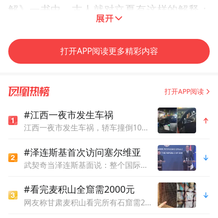
解》一书中，古人就对立夏有这样的解释：
“立夏之日，蝼蝈鸣。又五日，蚯蚓出。又五
日，王瓜生。”
打开APP阅读更多精彩内容
按照我国气候学的标准，日平均气温稳定升
达22℃以上为夏季开始。在我国，在立夏前
打开APP阅读
后只有福州到南岭一线以南地区真正进入夏
#江西一夜市发生车祸
季，而东北和西北的部分地区这时才刚刚进
江西一夜市发生车祸，轿车撞倒10余辆电动车、摩托车，目击者：出事后司机一直坐车里
入春季。
#泽连斯基首次访问塞尔维亚
武契奇当泽连斯基面说：整个国际社会都希望战争尽快结束
#看完麦积山全窟需2000元
网友称甘肃麦积山看完所有石窟需2000元，景区回应