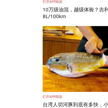
打开APP阅读
10万级油混，越级体验？吉利星
8L/100km
2020年1月25日晚8时
寺方丈道慈大和尚与佛协领导
用于武汉火神山医院建设，
上海玉佛禅寺
打开APP阅读
台湾人切河豚到底有多快，小