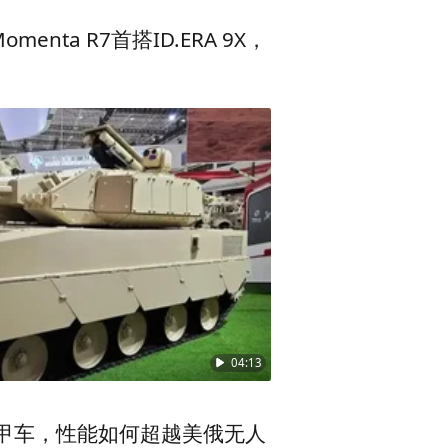
enta R7首搭ID.ERA 9X，
佛学院普陀山学院院长、普济禅
1000万元，意愿将善款专项
04:13
人装甲车，性能如何超越美俄无人