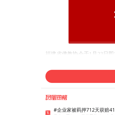
福建省佛教协会于1月23日
切实做好疫情防控工作。
截至1月26日，泉州市佛教界
支援新型冠状病毒感染的肺
上海市佛教协会
#企业家被羁押712天获赔4