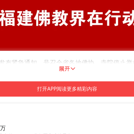
即发布紧急通知，号召全省各地佛协、寺院停止
打开APP阅读更多精彩内容
先期捐献善款50万元；截至1月28日，莆田全市佛教
炎疫情防控工作。
1万