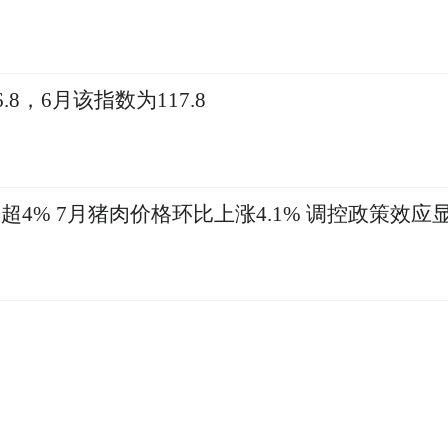
8，6月该指数为117.8
4)涨超4% 7月猪肉价格环比上涨4.1% 调控政策效应
会捐赠人民币500万元，支援新型冠状病毒感染