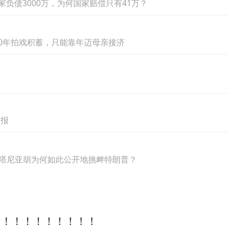
家负债3000万，为何国家赔偿只有41万？
20年拍戏积蓄，只能靠年迈母亲接济
通报
内塔尼亚胡为何如此公开地挑衅特朗普？
！！！！！！！！！！