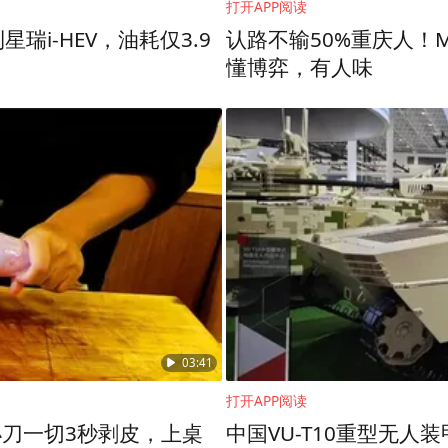
打开APP阅读
瑞i-HEV，油耗仅3.9
认路不输50%重庆人！Mom
懂博弈，有人味
，中国佛教协会副会长、普陀山佛教协会会长、中国
班子召开紧急会议，研究决定普陀山佛教协会捐赠
尽普陀山佛教协会的一份力量。
03:41
打开APP阅读
刀一切3秒剥皮，上桌
中国VU-T10重型无