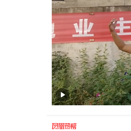
00:00