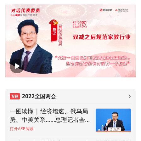
00:00
08:30
2022全国两会
一图读懂 | 经济增速、俄乌局
“今年是我担任总理的最后一
势、中美关系......总理记者会说
年”！总理两个小时回答13个问
了这些话
题
打开APP阅读
打开APP阅读