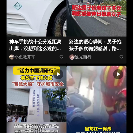
神车手挑战十公分近距离
路边的暖心瞬间：男子抱
出库，没想到这么近的距
孩子多次鞠躬感谢，路过
离也能轻松拿捏
女子的援助
小鱼教开车
逆光而行