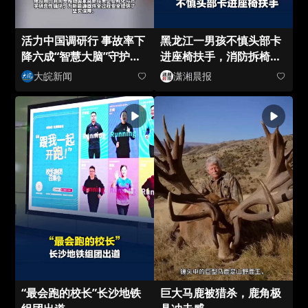
活力中国调研行 事故率下
黑龙江一男孩不慎头部卡
降六成“智慧大脑”守护城
进座椅扶手，消防拆椅救
市安全 #媒体原创
援
大皖新闻
潇湘晨报
“最会跑的校长”长沙地铁
巨大马鹿被猎杀，鹿角极