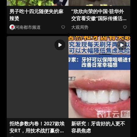
男子吃十四元随便夹的麻
“欣欣向荣的中国·驻华外
辣烫
交官看安徽”国际传播活动
走进黄山屯溪老街。外交
河南都市频道
大观局势
官体验中式按摩，全程高
能，直呼“对对对！”#皖美
开新局##奔赴皖里读懂安
徽#
拒绝参数内卷！2027款埃
新研究：牙齿好的人更不
安RT，用技术战打赢价格
容易焦虑