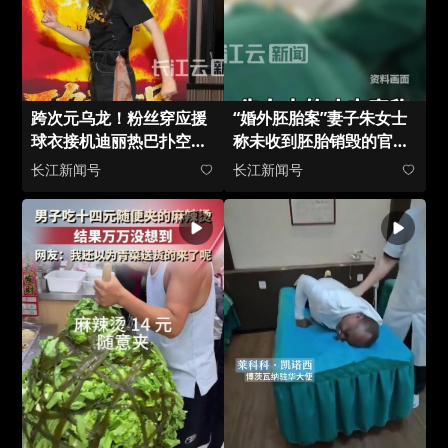
跨次元乌龙！粉丝穿应援
“婚外胚胎案”妻子朱女士
球衣接机迪丽热巴扑空，
称未收到胚胎销毁的官方
意外收获拜仁慕尼黑球星
通知：“办个假证就能做胚
长江新闻号
长江新闻号
签名
胎，销毁时连证都不用？”