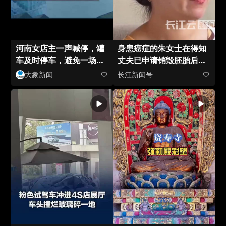
河南女店主一声喊停，罐
身患癌症的朱女士在得知
车及时停车，避免一场事
丈夫已申请销毁胚胎后，
故，凭一己之力救了两个
情绪瞬间崩溃
大象新闻
长江新闻号
家庭