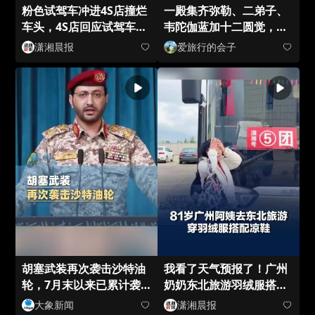
粉色试驾车冲进4S店撞烂
一殿集齐弥勒、二弟子、
车头，4S店回应试驾车冲
韦陀伽蓝加十二圆觉，资
进展厅撞碎玻璃：已报保
寿寺小众古塑精
潇湘晨报
爱旅行的会子
险，门店正在装修
胡塞武装再次袭击沙特油
我看了天气预报了！广州
轮，7月末以来已累计袭
奶奶东北旅游羽绒服搭配
击8艘沙特油轮
凉鞋
大象新闻
潇湘晨报