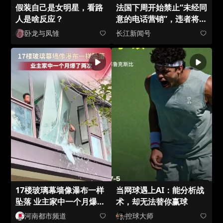
假装自己是女明星，看路
法国下周开始禁止“未经同
人是啥反应？
意的电话营销”，违者将重
罚#精选口播说
卧龙与凤雏
长江新闻号
17楼玻璃幕墙像瀑布一样
当网球遇上AI：能分析战
坠落 业主家中一个月爆了
术，却无法替你赢球
两次 维修师傅：一个夏天
河南都市频道
控球大师