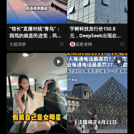
“馆长”直播对线“青鸟”：
宇树科技发行价150.8
我骂的就是民进党，民进
元，DeepSeek出现在战
党就是个骗子
略配售名单中
大观局势
观察者网