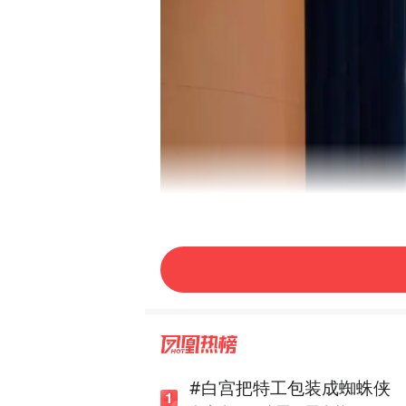
#白宫把特工包装成蜘蛛侠