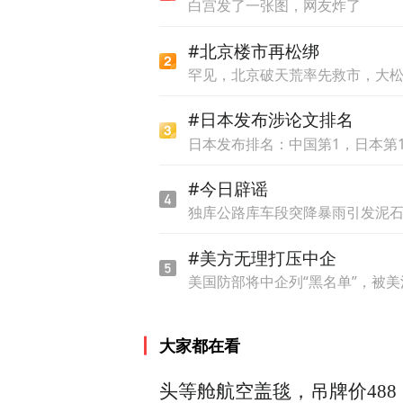
白宫发了一张图，网友炸了
#北京楼市再松绑
罕见，北京破天荒率先救市，大
#日本发布涉论文排名
哈格斯在致辞中高度赞扬了中
日本发布排名：中国第1，日本第1
能人才培养和经济繁荣发展
#今日辟谣
课程开发、学生交流等方面展
独库公路库车段突降暴雨引发泥
更多具备中文沟通能力和职
#美方无理打压中企
美国防部将中企列“黑名单”，被
大家都在看
头等舱航空盖毯，吊牌价488