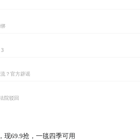
松绑
国在职业教育领域取得的显著成就，肯定了“中
3
的意义，表达了中埃双方进一步深化合作的愿景，
开深入合作，共同推动“中文+职业技能”项目
石流？官方辟谣
业技能的国际化人才。
美法院驳回
，现69.9抢，一毯四季可用