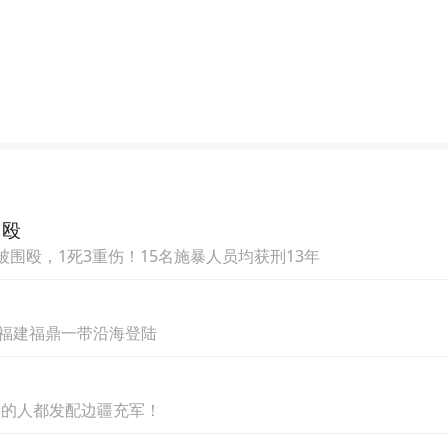
长顾敏作为特邀嘉宾发表致辞，介绍了相城区近年
他表示，相城区将持续加强与高等院校和优秀企业
企业落地发展、共创未来。
围殴
围殴，1死3重伤！15名施暴人员均获刑13年
到福建福鼎一带沿海登陆
活的人都发配边疆充军！