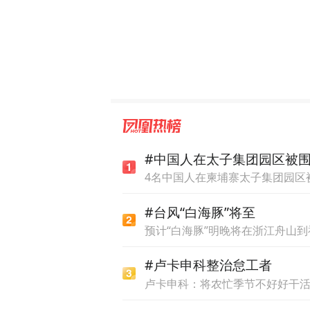
苏州市相城区人民政府副区
商环境等方面的发展成果。
群，欢迎更多复旦管院校友
#中国人在太子集团园区被
4名中国人在柬埔寨太子集团园区被
#台风“白海豚”将至
预计“白海豚”明晚将在浙江舟山
#卢卡申科整治怠工者
卢卡申科：将农忙季节不好好干