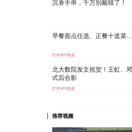
沉香手串，千万别戴错了！
复旦大学管理学院特聘教授
走》主题分享。他表示，当
早餐面点任选、正餐十道菜…
格局产生了重大冲击。他强
差、获得超额税收收入、推
打开APP阅读
盟。中美贸易摩擦虽然带来
著。此外，中国具备强大的
北大数院发文祝贺！王虹、邓
式后合影
在当前全球经济格局尚未稳
技进步带来的产业变革机遇
打开APP阅读
推荐视频