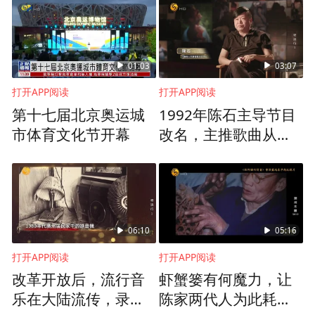
不忘。二十年前，国美举办海报双年展，就
邀请他办过专门的特展，那些山水之作至今
依然沁心难忘。
01:03
03:07
打开APP阅读
打开APP阅读
第十七届北京奥运城
1992年陈石主导节目
市体育文化节开幕
改名，主推歌曲从粤
语歌转变为国语歌
06:10
05:16
打开APP阅读
打开APP阅读
改革开放后，流行音
虾蟹篓有何魔力，让
乐在大陆流传，录音
陈家两代人为此耗尽