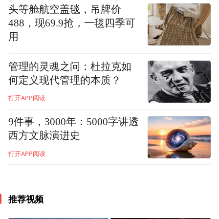
头等舱航空盖毯，吊牌价
488，现69.9抢，一毯四季可
用
▲中国文联副主席、浙江省文联主席、中国
美术学院学术委员会主任 许江 致辞并宣布展
管理的灵魂之问：杜拉克如
何定义现代管理的本质？
览开幕
打开APP阅读
靳埭强先生在国美的中国国际设计博物馆举
9件事，3000年：5000字讲透
办创意六十年的大型展览，这是值得庆贺之
西方文脉演进史
事，也是我们美院这个夏季重要的学术活
打开APP阅读
动。作为最早享誉国际的中国平面设计大
师，他同时也是我们学校和我的老朋友。上
个世纪八、九十年代，就读到他的海报作
推荐视频
品，风格独具，英姿勃发，清新雅致，过目