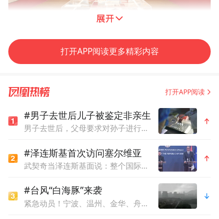
打开APP阅读更多精彩内容
▲展览现场
打开APP阅读
靳埭强是最早享誉国际的中国平面设计大
师，亦是东方美学与现代设计融合的杰出典
#男子去世后儿子被鉴定非亲生
男子去世后，父母要求对孙子进行亲子鉴定，儿媳拒绝
范。在逾六十年的辉煌设计生涯中，他以中
华文化为内核，通过海报、品牌、邮票、书
#泽连斯基首次访问塞尔维亚
籍等载体，构建起传统意境与当代设计的对
武契奇当泽连斯基面说：整个国际社会都希望战争尽快结束
话场域，在全球舞台上大放异彩，展现了中
#台风“白海豚”来袭
国设计的强大力量，完美诠释了创意设计中
紧急动员！宁波、温州、金华、舟山、台州、丽水等市市长，发表电视讲话
的“中国精神”。