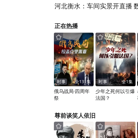
河北衡水：车间实景开直播 
正在热播
时事
全
131
集
时事
全
1
集
俄乌战局·四周年
少年之死何以引爆
祭
法国？
尊前谈笑人依旧