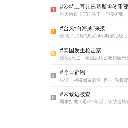
#沙特土耳其巴基斯坦签重
重大协议！三国签了，印度紧张
#台风“白海豚”来袭
台风“白海豚”进入24小时警戒线
#泰国发生枪击案
致8人死亡，泰国总理公布校园枪
#今日辟谣
秒懂！网络谣言的3种典型“伪装套
#宋致远被查
周末打虎！退休1年后，宋致远被