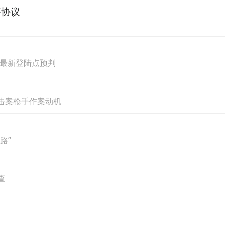
要协议
，最新登陆点预判
击案枪手作案动机
路”
查