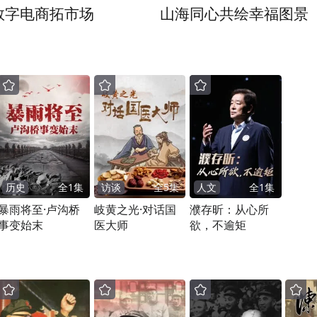
数字电商拓市场
山海同心共绘幸福图景
历史
全
1
集
访谈
全
5
集
人文
全
1
集
暴雨将至·卢沟桥
岐黄之光·对话国
濮存昕：从心所
事变始末
医大师
欲，不逾矩