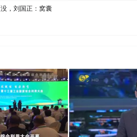
覆没，刘国正：窝囊