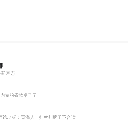
浙江桐柏抽蓄地下厂房
罪
二局人，始终以开拓者的姿态挺立潮头，他们敢为
最新表态
破茧成蝶的壮阔征程。
不内卷的省掀桌子了
推进改革转型，实施“东扩西进出国门”战略。“
，面馆老板：青海人，挂兰州牌子不合适
承担起建设紫坪铺水利枢纽的重任。