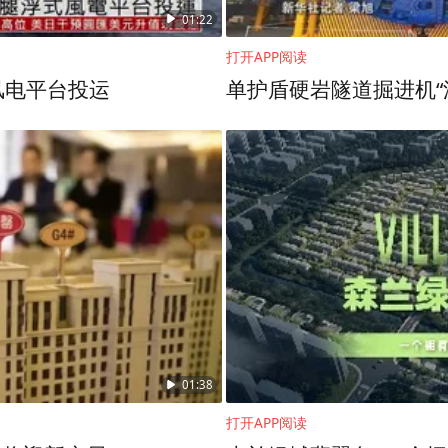
01:22
打开APP阅读
风电平台投运
单护盾硬岩隧道掘进机“
01:38
打开APP阅读