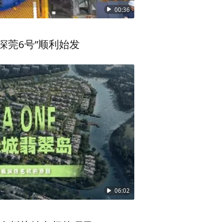
00:36
深莞6号”顺利始发
06:02