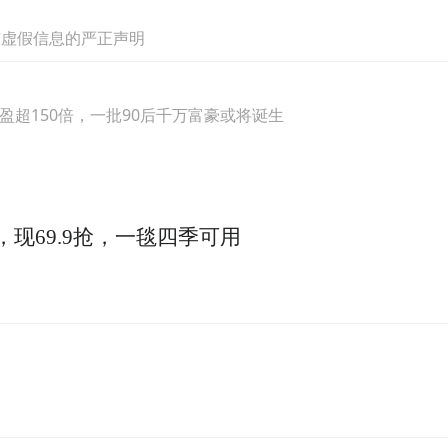
汶川县发生里氏8.0级的特大地震。距离震中仅17
布虚假信息的严正声明
地锁住了岷江洪水，守护了整个成都平原。
浮盈超150倍，一批90后千万富豪或将诞生
，现69.9抢，一毯四季可用