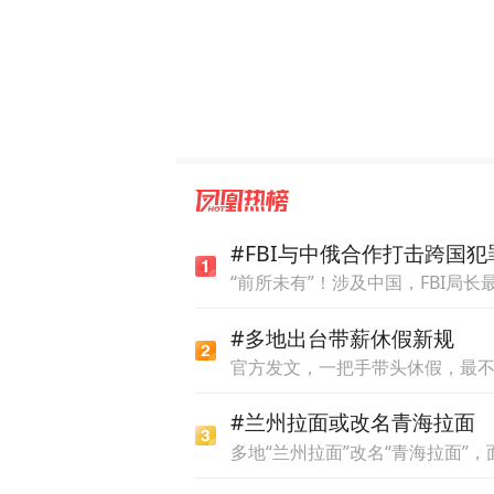
#FBI与中俄合作打击跨国犯
在时代浪潮中砥砺奋进的十
“前所未有”！涉及中国，FBI局长
家改革的步伐，开启了一场
#多地出台带薪休假新规
四海筑碑·山河见证
官方发文，一把手带头休假，最
迈入新世纪，水电十二局积极
#兰州拉面或改名青海拉面
多地“兰州拉面”改名“青海拉面”
局人怀揣使命，西进巴蜀，