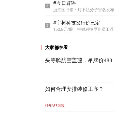
#今日辟谣
2008年5月12日，四川省
浙江图书馆：对不法分子冒名发
计标准的地震烈度。它稳稳
#宇树科技发行价已定
150.8元/股！宇树科技早期员工
大家都在看
头等舱航空盖毯，吊牌价488
如何合理安排装修工序？
打开APP阅读