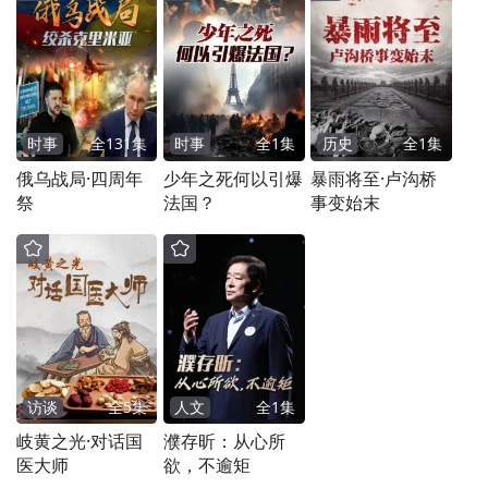
绘就绿水青山“金”画卷
绿色发展是高质量发展的底色。“十五五”时
期，我国明确将建成100个左右国家级零碳园
区。江苏正加速国家级零碳园区建设,提升绿
时事
全
131
集
时事
全
1
集
历史
全
1
集
色竞争力。
俄乌战局·四周年
少年之死何以引爆
暴雨将至·卢沟桥
祭
法国？
事变始末
逐绿而行，向绿而兴，华夏银行南京分行坚
决贯彻国家和地方绿色发展重大决策部署。4
月初，分行在盐城经济技术开发区启动“灯塔
行动进园区”系列活动，现场发布《园区金融
综合服务方案》，推出“华夏园区通”系列近
访谈
全
5
集
人文
全
1
集
30款特色产品，构建“融资+融智”“商行+投
岐黄之光·对话国
濮存昕：从心所
行”综合服务模式，助力园区绿色转型。
医大师
欲，不逾矩