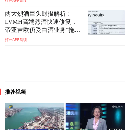
打开APP阅读
围绕“专”“新”优服务、强保障,华夏银行南京
分行把科技金融作为服务新质生产力的核心
两大烈酒巨头财报解析：
LVMH高端烈酒快速修复，
抓手，积极构建专业化、体系化、全周期服
帝亚吉欧仍受白酒业务“拖
务生态，全力推动“科技—产业—金融”良性
累”
打开APP阅读
循环。设立科技金融中心，扩容20家科技支
行；创设“五个一”工作机制，打造“五专”服
务体系；推出投联贷、科创贷、专精特新贷
等覆盖企业全生命周期的产品矩阵，一季度
科技贷款增速达25%。4月，分行举办电网产
推荐视频
业链项目路演活动，13家投资机构与20余家
先进企业现场精准对接，奏响产融协同的华
彩乐章。
“AI+千行百业”，算力正成为赋能千行百业的