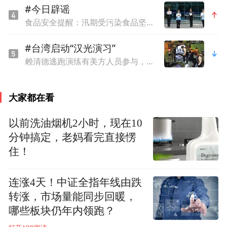
#今日辟谣
能，锻造“党业融合”红色引擎。以科技金
食品安全提醒：汛期受污染食品坚决不能食用
融、绿色金融为牵引，以实干之笔将“五篇大
#台湾启动“汉光演习”
文章”从“大写意”精绘为“工笔画”。
赖清德逃跑演练有美方人员参与，台媒体人：终于正式演练逃亡计划了
深耕科创沃土
大家都在看
激活新质生产力
以前洗油烟机2小时，现在10
“十五五”规划纲要明确提出，加快高水平科
分钟搞定，老妈看完直接愣
住！
技自立自强，引领发展新质生产力。当前，
江苏正锚定“一中心一基地一枢纽”建设，加
连涨4天！中证全指年线由跌
快打造具有全球影响力的产业科技创新中
转涨，市场量能同步回暖，
心。
哪些板块仍年内领跑？