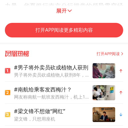
力量，华夏银行南京分行把党的领导贯穿经
营发展各方面全过程，以党建“红”引领金融
“兴”、赋能事业“进”。
打开APP阅读更多精彩内容
把稳信仰之“舵”，树起高质量发展“航向
标”。华夏银行南京分行充分发挥党委把方
打开APP阅读
向、管大局、保落实的领导作用。今年一季
#男子将外卖员砍成植物人获刑
度，该行以开展树立和践行正确政绩观学习
男子将外卖员砍成植物人获刑8年，家属：他炒股亏本精神异常，常年带刀
教育为主线，推动学习教育全面铺开，让正
#南航给乘客发西梅汁？
确政绩观成为引领高质量发展的精神航标。
网友称南航一航班发西梅汁，机上100多人排队如厕，客服回应
擂响奋进之“鼓”，锻造高质量发展“强引
#梁文锋不想做“网红”
擎”。华夏银行南京分行持续深化“党建+金
梁文锋，只想用座机
融”融合模式，把党的政治优势转化为发展动