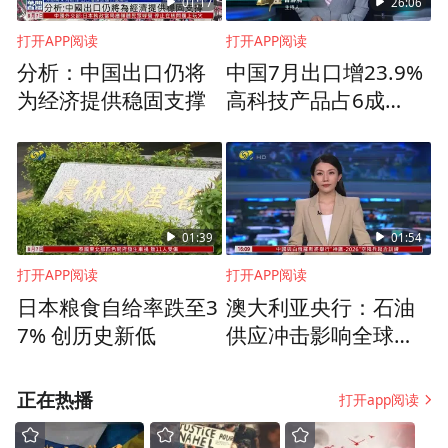
01:17
26:06
核心生产力。省政府工作报告提出，深化数
打开APP阅读
打开APP阅读
算电网等资源协同，发展智算、超算等先进
分析：中国出口仍将
中国7月出口增23.9%
算力中心。分行积极把握“新基建”浪潮，创
为经济提供稳固支撑
高科技产品占6成
评：“三新”重塑增长格
新综合服务——与某省级数据运营集团达成
局
战略合作，支持做强数据产业；以售后回租
方式为某省级智能计算中心投放5亿元，保障
前沿领域算力供给；贴心陪伴8年，助力华天
01:39
01:54
科技蝶变成半导体封测巨头……这是金融与
打开APP阅读
打开APP阅读
科技创新的双向奔赴，更是该行寻“新”求
日本粮食自给率跌至3
澳大利亚央行：石油
7% 创历史新低
供应冲击影响全球经
“质”的铿锵落笔。
济
践行“双碳”战略
正在热播
打开app阅读