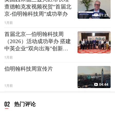
查德帕克发视频祝贺“首届北
京-伯明翰科技周”成功举办
01:25
1月前
首届北京—伯明翰科技周
（2026）活动成功举办 搭建
中英企业“双向出海”创新通
道
1月前
伯明翰科技周宣传片
04:44
1月前
02
热门评论