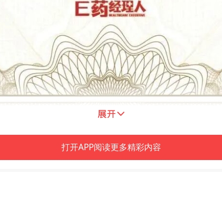
打开APP阅读更多精彩内容
高的医药创新评选之一，该榜单由《E药经理人》
on 专利数据、Cortellis 竞争情报和临床试验数据，
心专利授权量、创新药外围专利授权量、临床试验