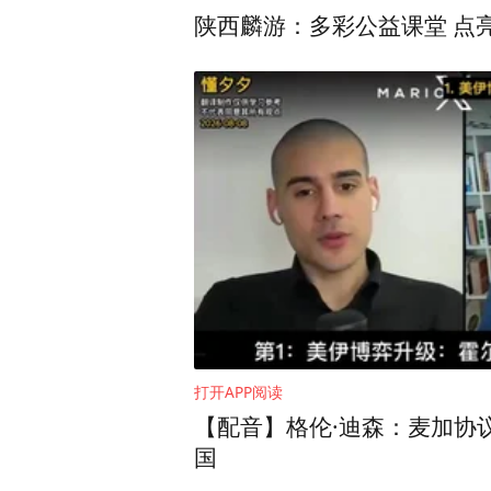
陕西麟游
打开APP阅读
【配音】格伦·迪森：麦加协
国