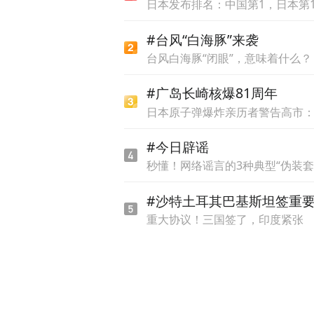
日本发布排名：中国第1，日本第1
量”四类核心指标，全面衡量
#台风“白海豚”来袭
长春高新是一家中国领先的
台风白海豚“闭眼”，意味着什么？
开放式创新研发体系，业务
#广岛长崎核爆81周年
实现研发、生产和商业化全
日本原子弹爆炸亲历者警告高市
异化创新，已在内分泌及代
#今日辟谣
竞争力且多元化的产品矩阵。
秒懂！网络谣言的3种典型“伪装套
#沙特土耳其巴基斯坦签重
重大协议！三国签了，印度紧张