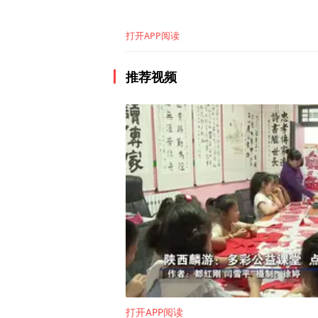
打开APP阅读
目前，长春高新子公司金赛
元创新药械管线，深度融合A
推荐视频
控的领先技术平台。金赛药业已
年，预计近20个核心项目进
首个痛风新药伏欣奇拜单抗
标志性产品”名单及“2025
未来，长春高新将推动创新
舞台持续贡献力量。
打开APP阅读