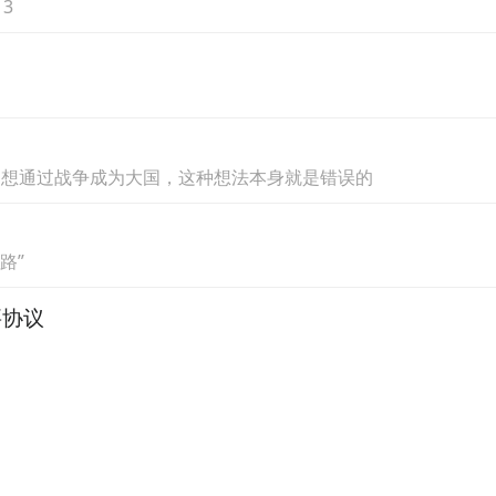
3
企业创新水平，最终遴选出代表中国医药创新实
创新驱动型医药集团，始终坚持以研发创新为核心
覆盖治疗性生物制剂、化学药品、疫苗及中成药，
产业链能力的制药企业之一。长春高新推行面向全
：想通过战争成为大国，这种想法本身就是错误的
谢疾病、女性健康、免疫及呼吸系统疾病、肿瘤、
自2017年起，长春高新已连续8年跻身“中国医药
路”
要协议