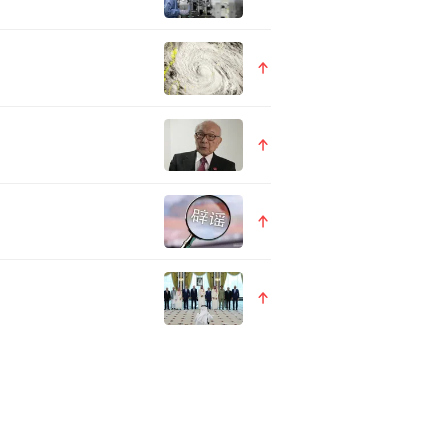
力的百强企业。
的发展战略，致力于打造全球
是国内少数在上述药物类型均
球市场的战略举措，立足于差
疫苗及中成药领域建立了具有
工业百强企业榜单”。