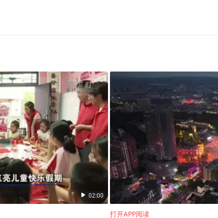
药业已构建覆盖内分泌代谢、女性健康、免疫、肿
I驱动、精准靶向、多功能分子、长效化四大核
建立80余条创新管线，其中40余项已进入临床阶
入关键临床阶段，管线储备进入密集收获期。特别
（商品名：金蓓欣）有望成为下一个生长激素，成
年中国医药生物技术十大进展”。
成果落地，为患者提供更多安全可及的治疗方案，
02:00
打开APP阅读