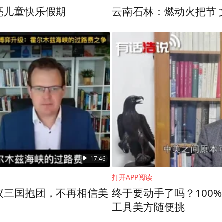
：多彩公益课堂 点亮儿童快乐假期
云南石林：燃动火把节 
17:46
打开APP阅读
议三国抱团，不再相信美
终于要动手了吗？100
工具美方随便挑