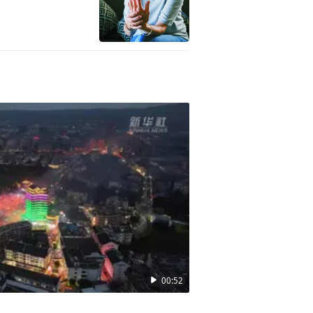
瘤、呼吸过敏等五大领域的多
心技术平台，打造了八大自主可
段，1类新药超35个。2026
是于2025年获批上市的国内
功入选工信部首批“生物制造
也将为中国医药产业走向世界
00:52