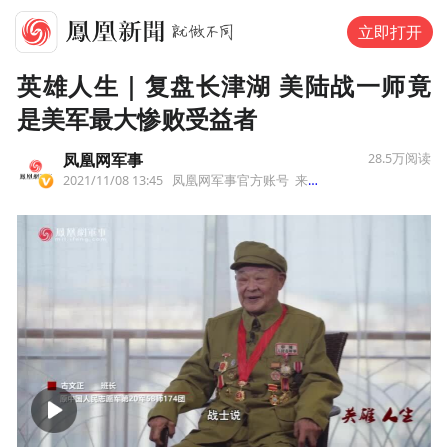
立即打开
英雄人生｜复盘长津湖 美陆战一师竟
是美军最大惨败受益者
凤凰网军事
28.5万
阅读
2021/11/08 13:45
凤凰网军事官方账号
来自北京市
00:00
19:20