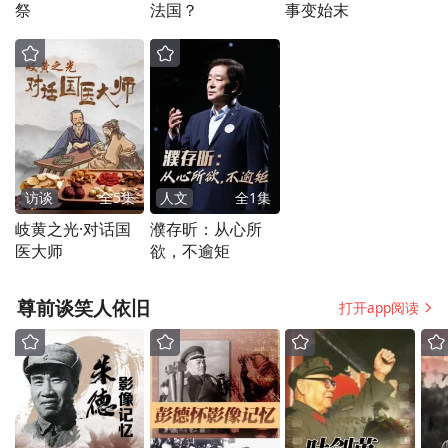
祭
法国？
事变始末
事学上，“师”编制的最初定义，是在一条道
路上能够独立执行进攻与防御任务的部队。
而第九兵团的3个军部，12个师，在向长津湖
沿岸运动过程中，却几乎只能沿着一条路前
进。也幸亏第十三兵团前进速度足够快，如
果他们也像美军一样龟速运动，12个师的大
访谈
全
5
集
人文
全
1
集
兵团在进军途中就会被困死在路上。而当十
岐黄之光·对话国
濮存昕：从心所
医大师
欲，不逾矩
五万志愿军在长津湖一带展开之后，因为后
勤运输几乎被完全隔断，他们必需立刻投入
尊前谈笑人依旧
打开app阅读
战斗，通过消灭美军，缴获美军的物资给
养，才能继续将战斗进行下去。