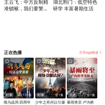
王云飞：中方反制精
湖北荆门：低空特色
近，所以，在第九兵团投入第二次战役前，
准锁喉，我们要警告
研学 丰富暑期生活
欧洲，不要充当美国
很多基层指挥员的战前动员中，都提到了孟
军工的海外基地
良崮战役。但与孟良崮战役不同的是，美军
团级战斗队的防御空间极为窄小，但火力却
更为凶猛。
正在热播
其次，长津湖附近地形破碎崎岖，人口密度
打开app阅读
极低，也就是说，“战场容载力”极低，承担
不了较大规模的部队。在缺乏高效运输线的
情况下，大兵团的运动和战斗都将受到极大
限制。整个第九兵团在向长津湖一带运动的
过程中，几乎只能沿着一条道路前进，朝鲜
时事
全
131
集
时事
全
1
集
历史
全
1
集
东北部地区本就人口稀疏，交通困难。在军
俄乌战局·四周年
少年之死何以引爆
暴雨将至·卢沟桥