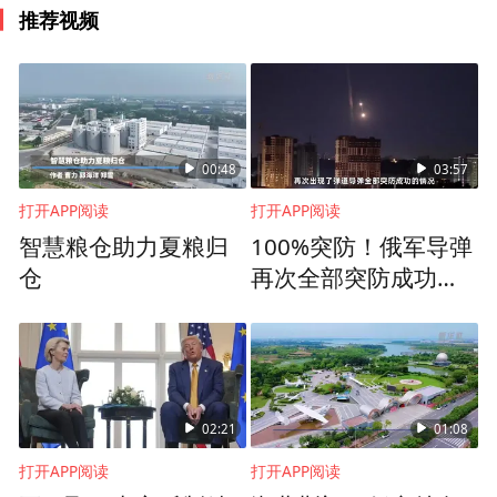
首先，美军的“圣诞节攻势”在西线发动的时
推荐视频
间是1950年11月24日晨，在东线则是11月27
日晨。而志愿军第十三兵团在西线进行反击
的时间是11月25日，原定第九兵团也要在同
时对美军第十军进行打击，但因为交通困
00:48
03:57
难，东线总攻时间被推迟到11月27日夜间，
打开APP阅读
打开APP阅读
此时，距离第九兵团获得入朝参战的命令，
智慧粮仓助力夏粮归
100%突防！俄军导弹
仅过去21天时间，虽然第九兵团的行军速度
仓
再次全部突防成功，
乌军爱国者真没库存
仍保持了一贯的迅捷，但其运动范围也仅足
了
以保证展开对美军陆战队第一师的向心突
击。而陆战第一师是整个第十军的主力，是
美军兵力最充足，战斗力最强的一个师，这
02:21
01:08
样，就形成了一个“择强而击”的态势。这种
打开APP阅读
打开APP阅读
“择强而击”的态势，与孟良崮战役较为接