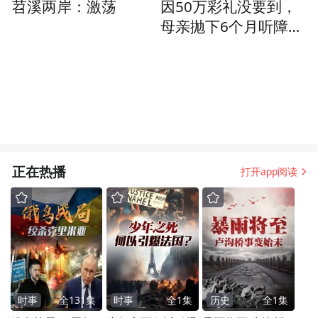
苕溪两岸：激荡
因50万彩礼没要到，
母亲抛下6个月听障儿
子改嫁，爷爷奶奶贷
款交康复学费，祖孙8
个月吃饭未见过油星
正在热播
打开app阅读
时事
全
131
集
时事
全
1
集
历史
全
1
集