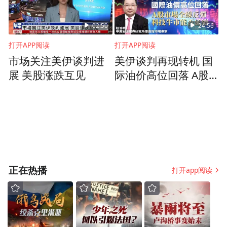
威海广泰的创业历程，是中国企业逐梦的缩
影。中国制造业突围的路上，既有豪情、激
02:50
24:56
情，又充满惨烈、壮烈。历经32年，威海广
打开APP阅读
打开APP阅读
泰从早期单一的飞机电源车产品，发展到空
市场关注美伊谈判进
美伊谈判再现转机 国
港装备、消防救援装备、移动医疗装备、无
展 美股涨跌互见
际油价高位回落 A股
市场全线反弹 科技牛
人机装备和电力电子装备，总资产由100余万
市能否延续
元提升至57亿元，年营业收入由30余万元跃
升至30余亿元。
攀高：研发铸就核心竞争力
正在热播
打开app阅读
2023年5月28日12时31分，国产C919大型客
机平稳降落在北京首都国际机场，圆满完成
首次商业航班飞行。C919大型客机是我国首