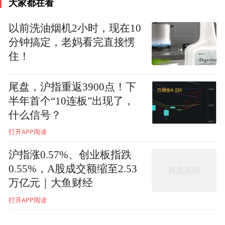
大家都在看
以前洗油烟机2小时，现在10
分钟搞定，老妈看完直接愣
住！
尾盘，沪指重返3900点！下
半年首个“10连板”出现了，
什么信号？
空港地面装备是小众市场，却是先进技术的
打开APP阅读
集聚地。为了打破空港地面设备依赖进口的
沪指涨0.57%、创业板指跌
局面，广泰用32年的时间，完成了空港地面
0.55%，A股成交额缩至2.53
设备全系列产品的国产化，赢得国内市场
万亿元｜大鱼财经
50%的占有率。目前，威海广泰累计研发出
打开APP阅读
44种产品，300余种型号的空港地面设备产