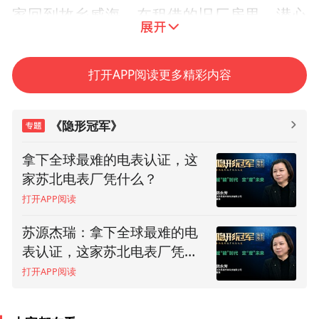
家回到故乡威海，在租借的旧厂房里，潜心
研究中国人自己的飞机电源车。一间旧车
库，两间办公室，三、四人的原始团队，5万
打开APP阅读更多精彩内容
元的预付款，构成了创业初期的艰辛回忆。
《隐形冠军》
志强者智达。经过从冬到夏的反复研制，
1991年6月20日，两台型号为WH70PQ1和
拿下全球最难的电表认证，这
家苏北电表厂凭什么？
WH70PQ2的飞机电源车正式移交到客户手
打开APP阅读
中。同年10月24日，威海广泰的前身——威
海特种电源设备厂，从威海电冰柜厂独立出
苏源杰瑞：拿下全球最难的电
来，中国首家空港地面设备研发制造企业诞
表认证，这家苏北电表厂凭什
么？(上）
生了。
打开APP阅读