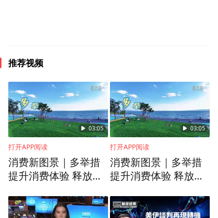
品，一跃成为全球空港地面设备的领跑者。
在威海广泰数字化展厅的墙体上，赫然写着
一行醒目的大字——“挺起民族装备制造业的
推荐视频
脊梁”。由于威海广泰制衡，进口设备价格普
遍下降30%—40%，进口设备供货周期平均
缩短90天，售后配件供应时间平均缩短60
天，产品质保期极大延长。32年深耕不辍，
威海广泰累计为国家直接节约外汇金额超12
03:05
03:05
亿美元，5种装备世界首创，27种装备填补国
打开APP阅读
打开APP阅读
消费新图景｜多举措
消费新图景｜多举措
内空白，写出“一个企业见证一个行业发展”
提升消费体验 释放夏
提升消费体验 释放夏
的绚丽篇章，用“鲶鱼效应”促进了全行业的
日经济活力
日经济活力
良性竞争。