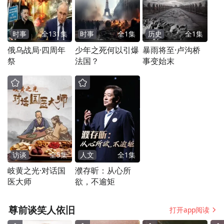
次按照国际通行适航标准自行研制、具有自
主知识产权的喷气式干线客机，从总装下线
时事
全
131
集
时事
全
1
集
历史
全
1
集
到成功试飞、再到正式商业运营，在全国各
俄乌战局·四周年
少年之死何以引爆
暴雨将至·卢沟桥
地开展高温、高寒、 NTO 等各项性能测试及
祭
法国？
事变始末
试飞试验，威海广泰的客梯车、电源车、气
源车、除冰车、牵引车等多次为其保驾护
航。其中，无杆牵引车还参与了C919的 NTO
认证试验过程。
访谈
全
5
集
人文
全
1
集
岐黄之光·对话国
濮存昕：从心所
医大师
欲，不逾矩
尊前谈笑人依旧
打开app阅读