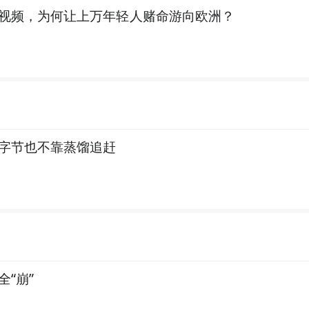
视频，为何让上万年轻人赌命游向欧洲？
，字节也不靠蒸馏追赶
“崩”