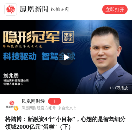
立即打开
00:00
16:25
13.1万
播放
凤凰网财经
凤凰网财经官方账号
来自北京市
格陆博：新融资4个“小目标”，心想的是智驾细分
领域2000亿元“蛋糕”（下）