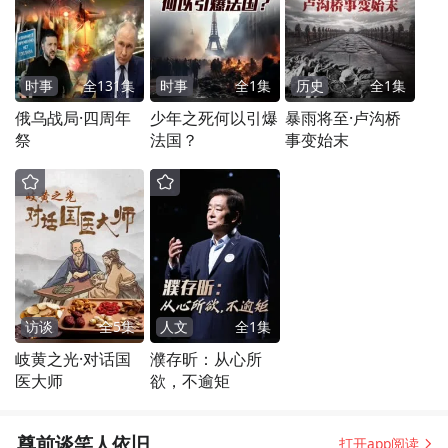
时事
全
131
集
时事
全
1
集
历史
全
1
集
俄乌战局·四周年
少年之死何以引爆
暴雨将至·卢沟桥
祭
法国？
事变始末
访谈
全
5
集
人文
全
1
集
岐黄之光·对话国
濮存昕：从心所
医大师
欲，不逾矩
尊前谈笑人依旧
打开app阅读