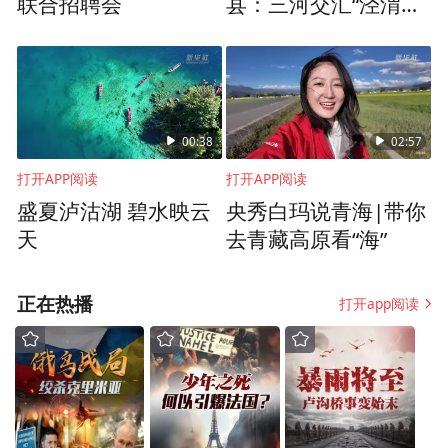
联合招聘会
县：三河交汇“泾渭分
明”
00:38
02:57
打开APP阅读
打开APP阅读
盛夏泸沽湖 碧水映云
央秀白玛说青海|带你
天
去青藏高原看“海”
正在热播
打开app阅读