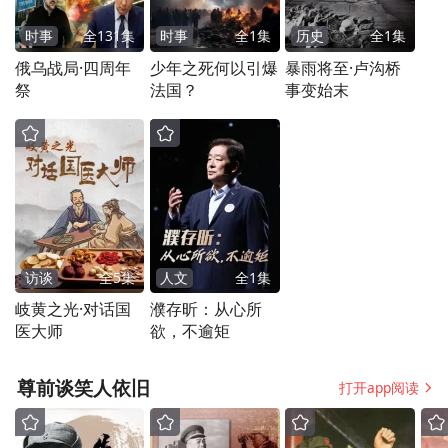
时事
全
131
集
时事
全
1
集
历史
全
1
集
俄乌战局·四周年
少年之死何以引爆
暴雨将至·卢沟桥
祭
法国？
事变始末
访谈
全
5
集
人文
全
1
集
岐黄之光·对话国
濮存昕：从心所
医大师
欲，不逾矩
尊前谈笑人依旧
打开app阅读