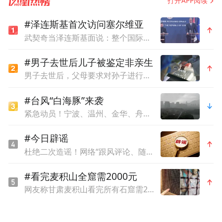
打开APP阅读
#泽连斯基首次访问塞尔维亚
武契奇当泽连斯基面说：整个国际社会都希望战争尽快结束
张辉认为，庐山自然资源、文化资源非常丰
#男子去世后儿子被鉴定非亲生
富，自古以来在中国人的心目中占据了重要
男子去世后，父母要求对孙子进行亲子鉴定，儿媳拒绝
的地位，总书记曾赞誉“庐山天下悠”。在中
#台风“白海豚”来袭
国旅游转型的新时期，庐山又已经提前布
紧急动员！宁波、温州、金华、舟山、台州、丽水等市市长，发表电视讲话
局，正朝着打造世界级旅游目的地方向，以
#今日辟谣
提升“庐山天下悠”的国际品牌价值双目标，
杜绝二次造谣！网络“跟风评论、随意脑补”素养课
在投资、管理、影响、服务等方面布局。
#看完麦积山全窟需2000元
张辉进而阐释了庐山文旅业态近年来的精进
网友称甘肃麦积山看完所有石窟需2000元，景区回应
之路，他说，庐山围绕山、江、湖构建大庐
山的空间格局，用景区以外的度假村、休闲