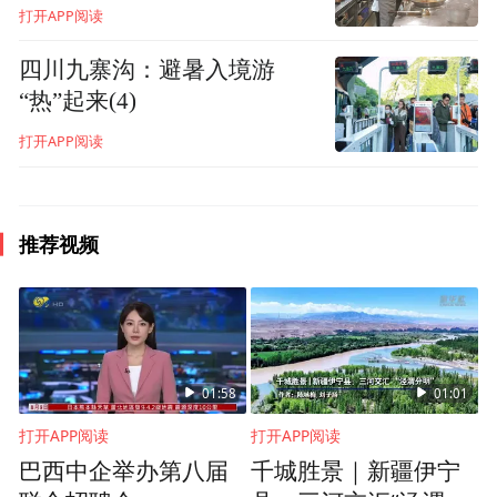
00:00
00:32
打开APP阅读
四川九寨沟：避暑入境游
张辉表示，他相信随着庐山自然价值、文化
“热”起来(4)
价值的进一步提升，不久的将来，庐山必然
打开APP阅读
成为全世界人所向往的世界级旅游目的地。
此次推介会由世界城市品牌大会组委会、庐
推荐视频
山风景名胜区管理局、庐山市人民政府主
办，庐山旅游发展委员会、凤凰网承办，庐
山文化旅游投资控股集团有限公司协办。
01:58
01:01
打开APP阅读
打开APP阅读
巴西中企举办第八届
千城胜景｜新疆伊宁