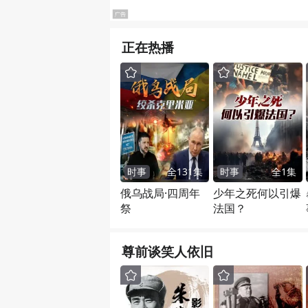
正在热播
时事
全
131
集
时事
全
1
集
俄乌战局·四周年
少年之死何以引爆
祭
法国？
尊前谈笑人依旧