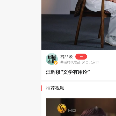
00:00
君品谈
共话时代君品
来自北京市
汪晖谈“文学有用论”
推荐视频