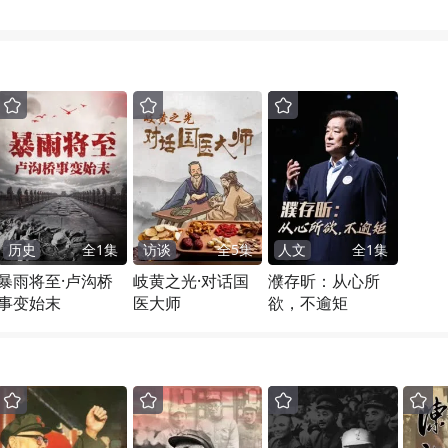
历史
全
1
集
访谈
全
5
集
人文
全
1
集
暴雨将至·卢沟桥
岐黄之光·对话国
濮存昕：从心所
事变始末
医大师
欲，不逾矩