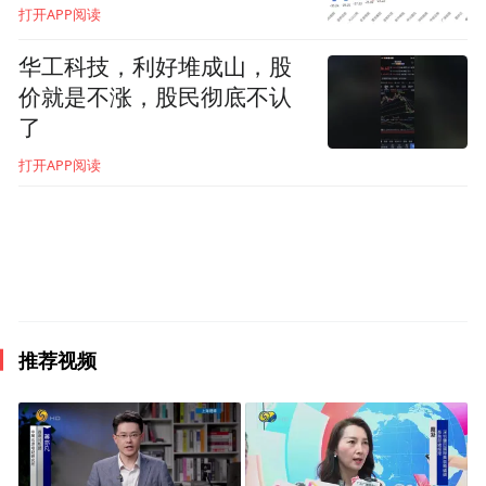
陶瓷色料等领域，铬盐市场需求也水涨船
打开APP阅读
高。
华工科技，利好堆成山，股
价就是不涨，股民彻底不认
但是，6价铬作为有毒重金属，如处置不当，
了
铬对人体健康和生态环境有不可忽视的危
打开APP阅读
害。在绿色发展理念尚未普及的年代，铬盐
行业简单粗暴的扩张和排放带来了沉重的负
担。
环保，是“木桶最短的那块板”，也将是下半
场竞争的核心要义——长江沿岸，湖北黄
推荐视频
石，振华股份很早就意识到环保是企业生
存、发展的基石，并预判到市场必将淘汰环
保管理混乱、环保治理水平低下的落后产