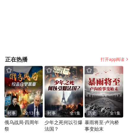
正在热播
打开app阅读
时事
全
131
集
时事
全
1
集
历史
全
1
集
俄乌战局·四周年
少年之死何以引爆
暴雨将至·卢沟桥
祭
法国？
事变始末