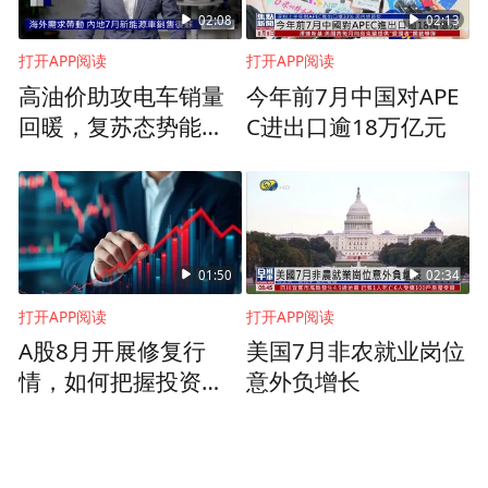
能，铬盐行业必将实现产业升级换代、逐步
02:08
02:13
淘汰有钙焙烧等落后生产工艺。
打开APP阅读
打开APP阅读
高油价助攻电车销量
今年前7月中国对APE
上世纪80年代开始，铬盐生产突破国外技术
回暖，复苏态势能否
C进出口逾18万亿元
封锁后不久，当时还是黄石无机盐厂的振华
延续？
股份，就着手与天津化工研究院开展无钙焙
烧试验，成功掌握这项技术，并在2001年获
得了国家颁发的优秀科技攻关奖。在这之后
01:50
02:34
不断精进，废除旧产业线，开启了一些列技
打开APP阅读
打开APP阅读
改项目。
A股8月开展修复行
美国7月非农就业岗位
情，如何把握投资机
意外负增长
遇？