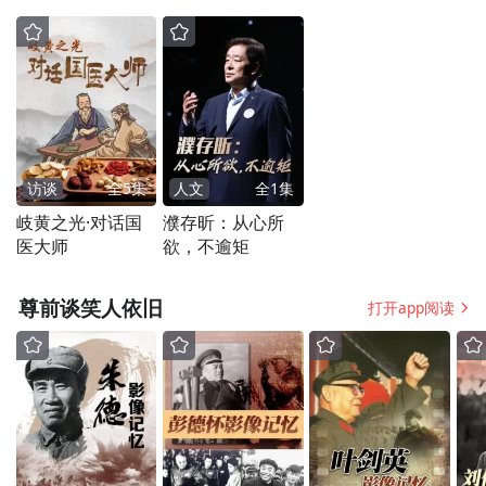
铬渣等废弃物的处理，一直是一个国际性的
难题。振华股份投入巨资，建立了铬渣无害
化、资源化综合利用处理系统、废水处理系
统、废气回收处理系统等，实现了历史遗留
访谈
全
5
集
人文
全
1
集
岐黄之光·对话国
濮存昕：从心所
堆存铬渣的全部处理，内部工业废水实现循
医大师
欲，不逾矩
环使用，所有烟尘、废气都先通过除尘或回
收装置处理，实现超净排放。
尊前谈笑人依旧
打开app阅读
上半场，混乱、粗放、低质量是打在产业史
上的标签。而环保这柄高悬的达摩克利斯之
剑，也终于落下。