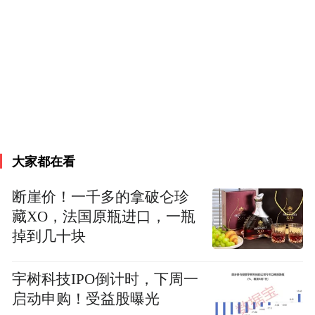
后，如今的振华股份，是全球规模最大的铬
化学品和维生素K3生产商，产量占全球的四
分之一。作为我国唯一以铬化学品为主业的
上市公司，总市值超60亿，是行业的“隐形冠
军”。
- 01 -
大家都在看
刀刃向内，环保短板“百炼成钢”
断崖价！一千多的拿破仑珍
藏XO，法国原瓶进口，一瓶
铬盐，是一种重要的化工产品，与制造业
掉到几十块
10%的产值都有关联性。在我国新能源、合
金新材料新兴领域开始扩张后，铬盐越来越
宇树科技IPO倒计时，下周一
被广泛地应用在金属表面处理、耐火材料及
启动申购！受益股曝光