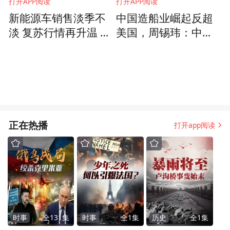
打开APP阅读
打开APP阅读
新能源车销售淡季不
中国造船业崛起反超
淡 复苏行情再升温 中
美国，周锡玮：中国
国车企加速全球布局
人吃苦耐劳
出海成必由之路
正在热播
打开app阅读
时事
全
131
集
时事
全
1
集
历史
全
1
集