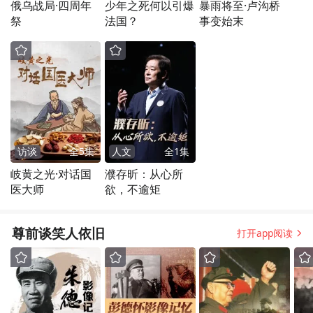
俄乌战局·四周年
少年之死何以引爆
暴雨将至·卢沟桥
祭
法国？
事变始末
访谈
全
5
集
人文
全
1
集
岐黄之光·对话国
濮存昕：从心所
医大师
欲，不逾矩
尊前谈笑人依旧
打开app阅读