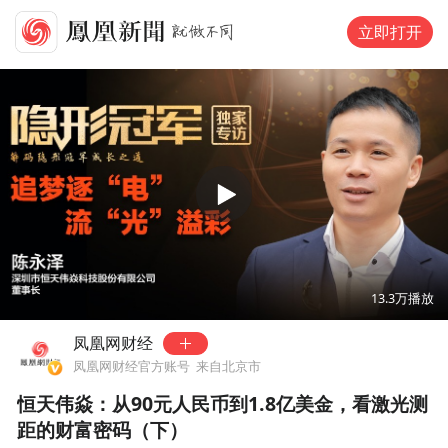
立即打开
00:00
15:41
13.3万
播放
凤凰网财经
凤凰网财经官方账号
来自北京市
恒天伟焱：从90元人民币到1.8亿美金，看激光测
距的财富密码（下）