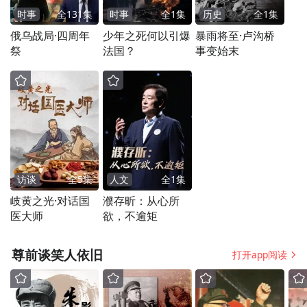
时事
全
131
集
时事
全
1
集
历史
全
1
集
俄乌战局·四周年
少年之死何以引爆
暴雨将至·卢沟桥
祭
法国？
事变始末
访谈
全
5
集
人文
全
1
集
岐黄之光·对话国
濮存昕：从心所
医大师
欲，不逾矩
尊前谈笑人依旧
打开app阅读