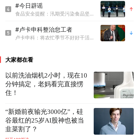
#今日辟谣
食品安全提醒：汛期受污染食品坚决不能食用
#卢卡申科整治怠工者
卢卡申科：将农忙季节不好好干活的人都发配边疆充军！
大家都在看
以前洗油烟机2小时，现在10
分钟搞定，老妈看完直接愣
住！
“新婚前夜输光3000亿”，硅
谷最红的25岁AI股神也被当
韭菜割了？