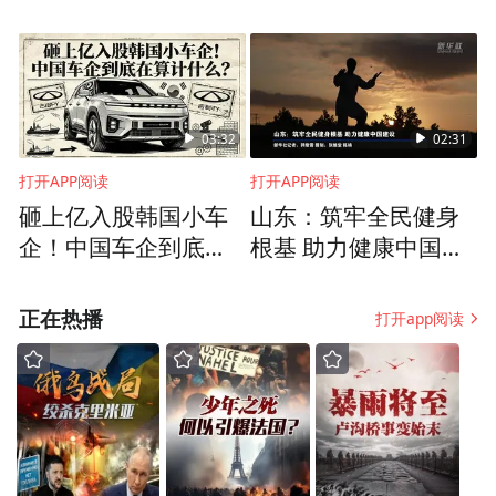
史，鸣沙山月牙泉则
武器为自己伸张正义
留住了自然奇迹
03:32
02:31
打开APP阅读
打开APP阅读
砸上亿入股韩国小车
山东：筑牢全民健身
企！中国车企到底在
根基 助力健康中国建
算计什么？
设
正在热播
打开app阅读