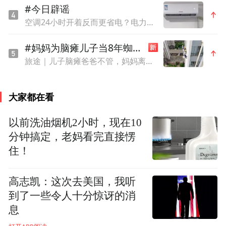
#今日辟谣
轮通行量大幅减少，导致石油供应下降、价
空调24小时开着反而更省电？电力部门回应
格上涨。美以袭击后的第一个交易日，布伦
#妈妈为脑瘫儿子当8年蜘蛛人
特原油3月2日开盘价格一度上涨近13%，触
旅途｜儿子脑瘫爸爸不管，妈妈离婚卖房求医，为赚钱当8年蜘蛛人
及每桶82美元，创14个月新高。随着冲突升
级，伊拉克部分大型油田和卡塔尔大型天然
大家都在看
气出口设施已被迫关闭。
以前洗油烟机2小时，现在10
伊朗法尔斯通讯社3日报道称，伊朗伊斯兰革
分钟搞定，老妈看完直接愣
命卫队海军副司令穆罕默德·阿克巴尔扎德表
住！
示，霍尔木兹海峡已完全处于伊朗海军的控
高志凯：这次去美国，我听
制之下，十多艘油轮在该海峡被炮弹击中。
到了一些令人十分惊讶的消
息
而对于石油供应问题，特朗普政府显得较为