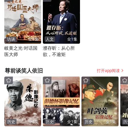
期，新增供应至少需要数月时间。
得克萨斯州西部二叠纪盆地的独立生产商
Latigo Petroleum总裁柯克·爱德华兹（Kirk
Edwards）表示，目前投资时机尚早，“我认
访谈
全
5
集
人文
全
1
集
岐黄之光·对话国
濮存昕：从心所
为二叠纪盆地需要的是，未来12个月都维持
医大师
欲，不逾矩
在75美元左右的稳定价格”。
尊前谈笑人依旧
打开app阅读
而曾在竞选期间承诺将压低油价至每桶50美
元的特朗普3日宣称，当前油价飙升将在冲突
结束后逆转，“短期内油价会高一些，但一旦
这段时间结束，我相信价格会下降，甚至比
以前还低”。当天，布伦特原油收于每桶
历史
全
1
集
历史
全
1
集
历史
全
1
集
历
84.22美元，上涨6%。