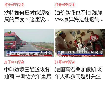
可能有助于油轮重新恢复通行，但他同时提
打开APP阅读
打开APP阅读
醒称，“我们需要关注的是，哪家公司有勇气
沙特如何应对能源格
油价暴涨也不怕 魏牌
局的巨变？这座设施
V9X京津海边往返纯电
率先尝试”。
是全球水资源创新的
自驾游轻松拿捏
范例之一
美国高盛集团和能源咨询公司伍德麦肯兹警
告称，若海湾地区供应持续受阻，油价或将
突破每桶100美元，推高燃料价格和通胀，拖
03:08
02:16
累全球经济增长。
打开APP阅读
打开APP阅读
中印边境三通道恢复
法国高温叠加假期 老
为应对危机，国际能源署3日召开会议称，美
通商 中断近六年重启
年人孤独问题引关注
国页岩油将是短期内弥补潜在供应缺口的“最
重要来源”，主要来自已完成钻探但尚未投产
的油井。该机构预计，今年下半年这些油井
每天可额外贡献约40万桶油，5月份的相关产