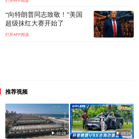
打开APP阅读
乐观。美国能源部长克里斯·赖特在美国袭击
伊朗前不久告诉美国消费者新闻与商业频道
“向特朗普同志致敬！”美国
（CNBC），“当前全球石油供应充足，我认
超级抹红大赛开始了
为这让特朗普总统在地缘政治行动上拥有更
打开APP阅读
大筹码，无需担心油价疯狂飙升”。
3日，特朗普也表示，美国可能为驶离海湾的
油轮提供护航，且已下令美国国际开发金融
公司（DFC）为海湾地区的海上贸易提供政
推荐视频
治风险保险和资金担保。但他未透露更多细
节。
尽管休斯敦金融服务公司皮克林能源合伙公
司首席投资官丹·皮克林认为，特朗普的提议
02:28
09:24