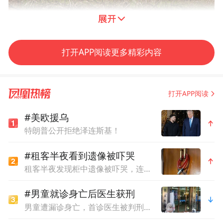
美国页岩油产地 IC Photo
打开APP阅读更多精彩内容
美国和以色列2月28日对伊朗发起袭击，伊朗
最高领袖哈梅内伊以及多名军政高级官员遇
害。伊朗随后对美国在海湾地区的军事基地
打开APP阅读
和以色列发起还击，一些中东国家遭到波
#美欧援乌
及。随后，伊朗宣布关闭霍尔木兹海峡，并
特朗普公开拒绝泽连斯基！
誓言“我们不会允许一滴石油从该地区流
#租客半夜看到遗像被吓哭
出”。
租客半夜发现柜中遗像被吓哭，连夜搬离，平台拒退中介费
通过霍尔木兹海峡运输的原油约占全球石油
#男童就诊身亡后医生获刑
运输总量的1/5。航运公司因担心遭遇袭击，
男童遭漏诊身亡，首诊医生被判刑一年，出狱后发帖讲述接诊经过
已不再派遣油轮和液化气船通过该海峡。油