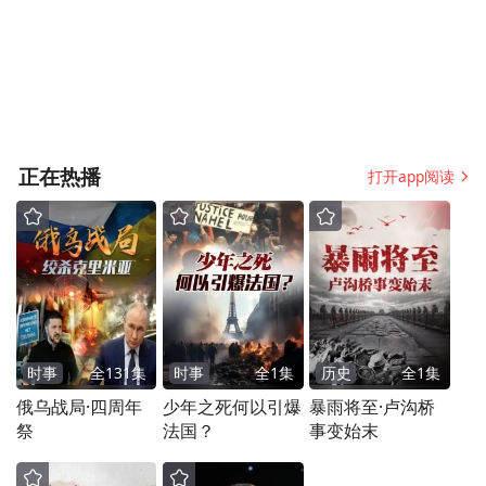
量在24万桶左右。
然而，《金融时报》分析指出，这与海湾地
区每日约2000万桶的出口规模相比，显得微
不足道。美国能源信息署数据显示，目前美
正在热播
打开app阅读
国的原油产量已达到创纪录的规模，也仅为
每日1360万桶，而今年将出现下降。
分析人士指出，即便油价上涨，扭转产量下
滑趋势也需要更长时间。
时事
全
131
集
时事
全
1
集
历史
全
1
集
摩根大通分析师娜塔莎·卡内娃（Natasha
俄乌战局·四周年
少年之死何以引爆
暴雨将至·卢沟桥
Kaneva）表示，美国页岩油确实可以有所回
祭
法国？
事变始末
应，但考虑到钻探、完井和基础设施建设周