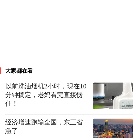
此外，时任幸福人寿淄博中支银保部经理王
婷对此上述违法行为负有直接责任，被警告
并处罚款2万元。
另据处罚决定书显示，幸福人寿淄博中支还
存在诱导保险代理人进行违背诚信义务的活
大家都在看
动，具体如下：
以前洗油烟机2小时，现在10
分钟搞定，老妈看完直接愣
幸福人寿淄博中支培训课件《6.18新人班产
住！
品传世3.0 幸福源 -yu》存在“返本快：中短期
约交完就返本，长期交费期内就返本”等表
经济增速跑输全国，东三省
述。经查，培训课件提到的保险条款中不涉
急了