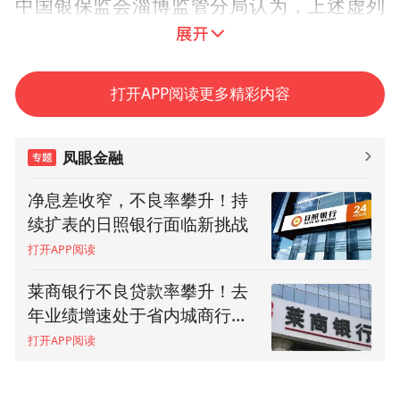
中国银保监会淄博监管分局认为，上述虚列
银保客户经理薪酬的行为，违反了《中华人
民共和国保险法》第八十六条第二款的规
打开APP阅读更多精彩内容
定，依据《中华人民共和国保险法》第一百
七十条第一项，中国银保监会淄博监管分局
凤眼金融
决定责令幸福人寿淄博中支改正，罚款14万
元。
净息差收窄，不良率攀升！持
续扩表的日照银行面临新挑战
打开APP阅读
莱商银行不良贷款率攀升！去
年业绩增速处于省内城商行后
排
打开APP阅读