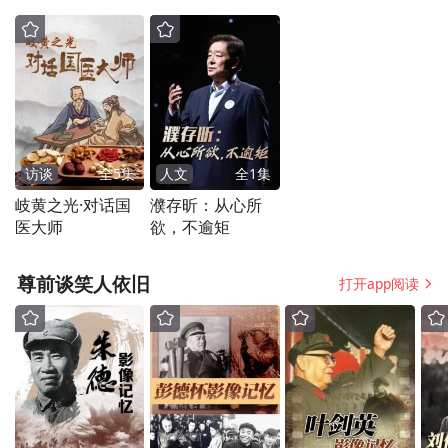
访谈
全
5
集
人文
全
1
集
岐黄之光·对话国
濮存昕：从心所
医大师
欲，不逾矩
尊前谈笑人依旧
打开app阅读