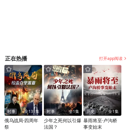
正在热播
打开app阅读
时事
全
131
集
时事
全
1
集
历史
全
1
集
俄乌战局·四周年
少年之死何以引爆
暴雨将至·卢沟桥
祭
法国？
事变始末