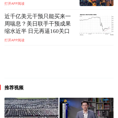
及“返本快”等描述，课件中是将退保对应的
打开APP阅读
现金价值表述为返本。培训课件中“返本快：
近千亿美元干预只能买来一
中短期约交完就返本，长期交费期内就返本”
周喘息？美日联手干预成果
等内容是由幸福人寿淄博中支总经理助理宋
缩水近半 日元再逼160关口
树魁从网站上直接下载并在2022年6月18日新
打开APP阅读
人岗前培训班上宣讲使用。
处罚决定书阐明，该行为违反了《保险公司
管理规定》第五十三条的规定，依据《保险
公司管理规定》第六十九条，中国银保监会
推荐视频
淄博监管分局决定对幸福人寿淄博中支责令
改正，警告并处罚款1万元。