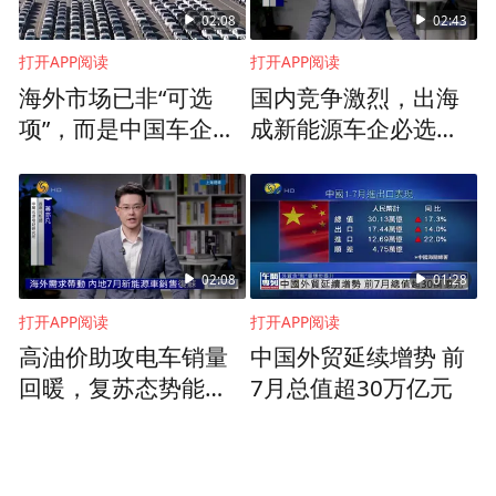
02:08
02:43
打开APP阅读
打开APP阅读
海外市场已非“可选
国内竞争激烈，出海
项”，而是中国车企发
成新能源车企必选
展壮大的必经之路
项？
同时，时任幸福人寿淄博中支总经理助理宋
02:08
01:28
树魁对此上述违法行为负有直接责任，被给
打开APP阅读
打开APP阅读
予警告并处罚款1万元。
高油价助攻电车销量
中国外贸延续增势 前
回暖，复苏态势能否
7月总值超30万亿元
（凤凰网山东 王梓涵）
延续？