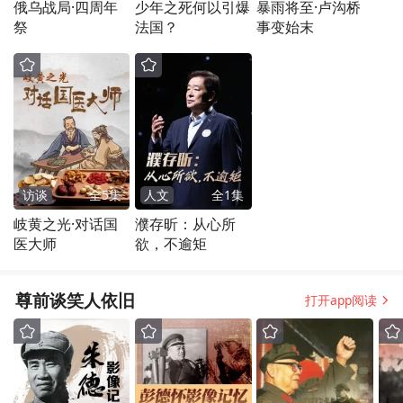
俄乌战局·四周年
少年之死何以引爆
暴雨将至·卢沟桥
祭
法国？
事变始末
访谈
全
5
集
人文
全
1
集
岐黄之光·对话国
濮存昕：从心所
医大师
欲，不逾矩
尊前谈笑人依旧
打开app阅读