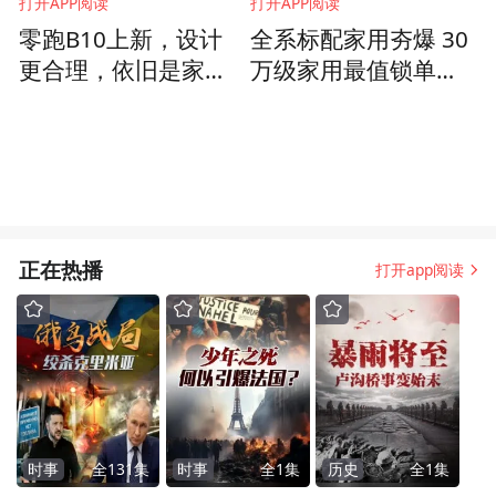
打开APP阅读
打开APP阅读
零跑B10上新，设计
全系标配家用夯爆 30
更合理，依旧是家用
万级家用最值锁单—
很实在的选择
阿维塔07L 正式开启
预售
正在热播
打开app阅读
时事
全
131
集
时事
全
1
集
历史
全
1
集