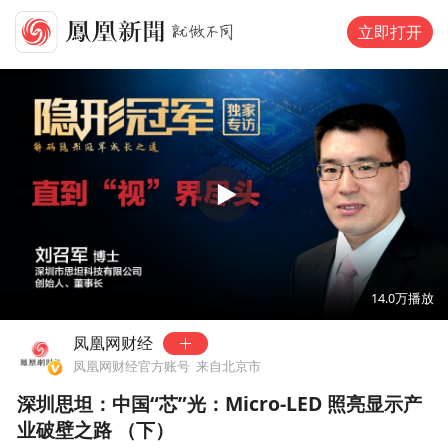
立即打开
00:00
14:42
14.0万
播放
凤凰网财经
凤凰网财经官方账号
来自北京市
深圳思坦：中国“芯”光：Micro-LED 照亮显示产
业破壁之路 （下）