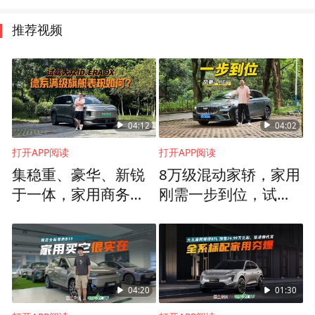
推荐视频
04:12
04:02
打开APP阅读
打开APP阅读
集稳重、豪华、新锐
8万级混动家轿，家用
于一体，家用商务够
刚需一步到位，试驾
体面，试驾大众ID.ER
帝豪i-HEV智擎混动
A 9X
04:20
01:30