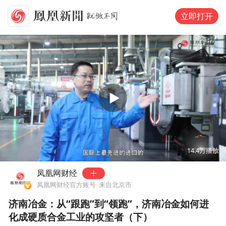
立即打开
00:00
16:15
14.4万
播放
凤凰网财经
凤凰网财经官方账号
来自北京市
济南冶金：从“跟跑”到“领跑”，济南冶金如何进
化成硬质合金工业的攻坚者（下）