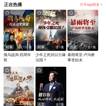
正在热播
打开app阅读
时事
全
131
集
时事
全
1
集
历史
全
1
集
俄乌战局·四周年
少年之死何以引爆
暴雨将至·卢沟桥
祭
法国？
事变始末
访谈
全
5
集
人文
全
1
集