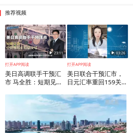
推荐视频
23:11
03:26
打开APP阅读
打开APP阅读
美日高调联手干预汇
美日联合干预汇市，
市 马全胜：短期见效
日元汇率重回159关
中期难遏止套息交易
口，已经获救？难题
未解决