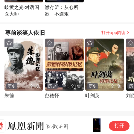
岐黄之光·对话国
濮存昕：从心所
医大师
欲，不逾矩
尊前谈笑人依旧
打开app阅读
历史
全
1
集
历史
全
1
集
历史
全
1
集
历
朱德
彭德怀
叶剑英
刘
历经颠沛逃到上海，黄宾虹褪去
不
打开
革命热忱，重新做回“文人雅士”
M