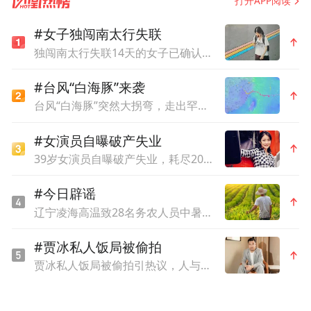
打开APP阅读
院”，先后与百余家银行、证券公司、期货公
#女子独闯南太行失联
司等金融机构开展订单式人才培养，累计培
独闯南太行失联14天的女子已确认遇难，遗体在悬崖被找到
养1万余名应用型金融人才，订单班毕业生就
#台风“白海豚”来袭
业率连续多年 100%、对口率超 98%、企业
台风“白海豚”突然大拐弯，走出罕见路线
留任率达 95%，多数成长为银行、证券等机
构的核心业务骨干。订单招聘是学校精准育
#女演员自曝破产失业
才、精准促就业的重要抓手，既贴合行业企
39岁女演员自曝破产失业，耗尽20年拍戏积蓄，只能靠年迈母亲接济
业专业化、常态化的用人需求，为企业输送
#今日辟谣
了上手快、适配性强的技能型人才，也契合
辽宁凌海高温致28名务农人员中暑死亡？官方回应
学生高质量、稳就业的求职期盼，实现了“学
#贾冰私人饭局被偷拍
校、企业、学生”三方共赢。
贾冰私人饭局被偷拍引热议，人与人之间还能有点信任吗？
订单班围绕企业真实用人需求，打造“入校即