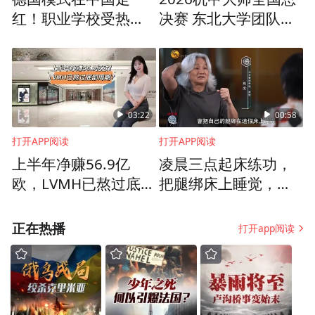
2026届毕业生余佳瑶和夏涣婷分别是德清农
红！职业学校受热
决赛 东北大学团队夺
捧，就业保障胜过名
冠
商银行和杭州银行订单班的学生，目前，他
牌大学
们已在银行进行顶岗实习。客户引导、整理
客户资料、协助准备信贷材料……两人入职
即独立承担基础业务，获得单位带教导师高
03:22
00:58
度认可，实习期间可享受正式员工同等福
打开APP阅读
打开APP阅读
利，毕业后直接转正定级，真正实现“毕业即
上半年净赚56.9亿
凌晨三点起床练功，
欧，LVMH已熬过底部
把腿绑床上睡觉，高
就业、上岗即骨干”。
周期？
度：我没有天赋，比
别人多付出很多
未来，浙江金融职业学院将继续深挖岗位资
正在热播
打开app阅读
源，精准匹配供需两端，为用人单位提供个
性化招聘服务，为学生提供便捷化求职通
道，全力促进毕业生更加充分更高质量就