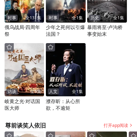
业。 （通讯员：陈民、许征）
时事
全
131
集
时事
全
1
集
历史
全
1
集
俄乌战局·四周年
少年之死何以引爆
暴雨将至·卢沟桥
祭
法国？
事变始末
访谈
全
5
集
人文
全
1
集
岐黄之光·对话国
濮存昕：从心所
医大师
欲，不逾矩
尊前谈笑人依旧
打开app阅读