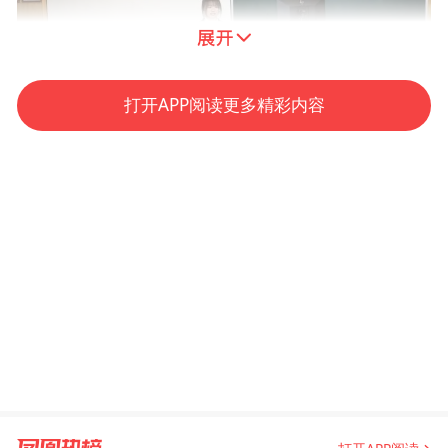
打开APP阅读更多精彩内容
2027届宁波余姚农村商业银行订单招聘面试
现场
精准的培养模式、稳定的就业渠道，让订单
班成为金融学子就业的“优选路径”，也为金
融机构选才提供了“优质源头”。据悉，浙江
金融职业学院自2001年起探索订单式人才培
养，2008年成立独立设置的二级学院“银领学