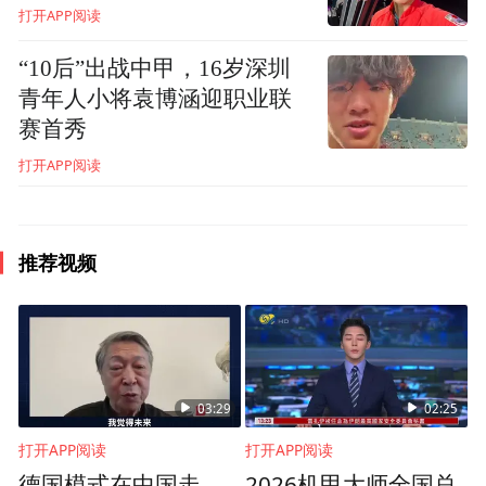
打开APP阅读
“10后”出战中甲，16岁深圳
青年人小将袁博涵迎职业联
赛首秀
打开APP阅读
推荐视频
订单班学生在合作银行顶岗实习风采
03:29
02:25
打开APP阅读
打开APP阅读
金融订单班让学生在毕业前就“上了岗”。
德国模式在中国走
2026机甲大师全国总