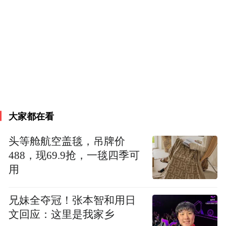
定向、学习即上岗、毕业即入职”的全链条培
养模式，全程对接企业岗位标准，学习内容
直接匹配工作需求。学生在大一、大二期间
主要学习相关专业知识；大二下学期，学校
向合作单位征集用人需求，随后面向学生发
布订单招聘计划，学生通过系统填报志愿，
经用人单位选拔和双向选择后，于期末确定
大家都在看
录用名单，此后，这批学生进入专门培养订
单人才的银领学院，在大三上学期接受学校
头等舱航空盖毯，吊牌价
488，现69.9抢，一毯四季可
与用人单位共同制定的课程教学，让学生在
用
校期间就熟悉业务操作，省去毕业后岗前培
训。大三下学期直接进入订单单位顶岗实
兄妹全夺冠！张本智和用日
习，毕业后即可正式上岗，比其他高校应届
文回应：这里是我家乡
生早半年进入工作状态。