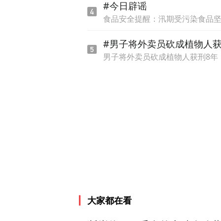
#今日辟谣
食品安全提醒：汛期受污染食品
最后，他向各城市提出了一
#男子将外卖员砍成植物人
自己。可以从当地的人、文
男子将外卖员砍成植物人获刑8年
来说都将是一个巨大的挑战
（以上内容整理时有删减，
大家都在看