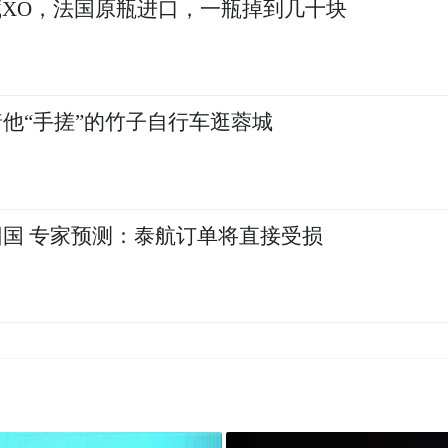
XO，法国原瓶进口，一瓶掉到几十块
着他“手搓”的竹子自行车逛蓉城
回国 专家预测：泰航订单将直接受损