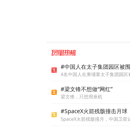
发展软实力”主题论坛时，围
针对城市在发展中遭遇的品
存在的问题，也是全球各个
造城市的独特调性，但往往
如今，打造城市品牌不仅仅为
作为国际组织，关注到全球
#中国人在太子集团园区被
是品牌。以城市来说，首先
4名中国人在柬埔寨太子集团园区被
为名字才被人们所熟知。但
#梁文锋不想做“网红”
一个非常复杂的内容。
梁文锋，只想用座机
以中国城市举例，澳门、香
#SpaceX火箭残骸撞击月球
知道它们是很现代化的城市
SpaceX火箭残骸撞月，中国卫
化交融、上海国际化开放包