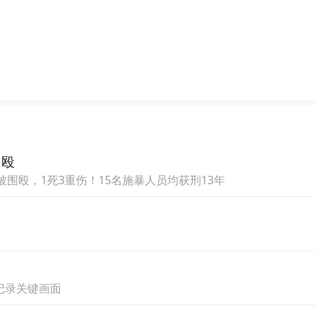
绕解决“千城一面”的问题、用文化塑造城市品牌
牌同质化问题，罗伯特·戈弗斯表示，实际上，千
国家的城市都在面临的问题。不同的城市都想要通
执行比规划更困难。
了吸引游客和投资，更是焕新城市活力成为刺激
多国城市正在重塑品牌。罗伯特·戈弗斯认为，在
围殴
想到的是一些口号与标语。但对于城市品牌来说，
围殴，1死3重伤！15名施暴人员均获刑13年
名字要跟城市的特性相连接，要跟城市真实现状产
港、上海、北京等城市在欧洲都是非常知名的，欧
，有很大的机场和豪华的酒店，并且有独属于自己
星记录关键画面
容、北京历史底蕴深厚，这就是这些大都市能够在