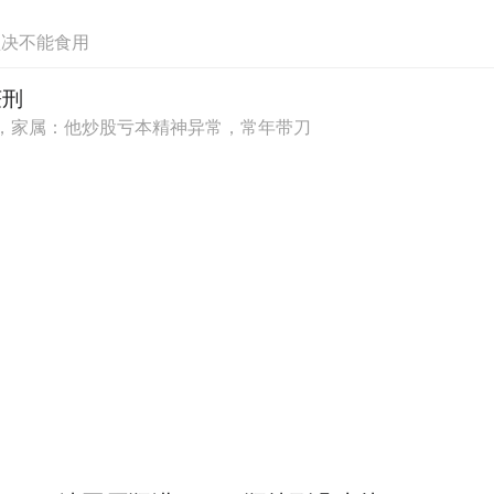
坚决不能食用
点忠告——不要轻易定义自己是现代化城市，而是
获刑
化、历史这些角度去思考，然后去重新定位打造一
，家属：他炒股亏本精神异常，常年带刀
。
仅供参考）