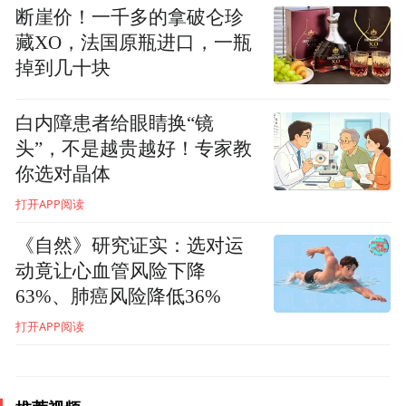
后复查时，老人已能平稳睁眼，眼睑不再“打
断崖价！一千多的拿破仑珍
藏XO，法国原瓶进口，一瓶
架”，面部表情恢复了正常。
掉到几十块
“原来眼睛能舒舒服服地睁开，是这么轻松的
白内障患者给眼睛换“镜
一件事啊，这感觉太好了。”眼睛得以放松的
头”，不是越贵越好！专家教
黄阿姨激动地握着医生的手说。如今，黄阿
你选对晶体
姨又能像以前一样出门散步、看电视和与邻
打开APP阅读
居聊天了。
《自然》研究证实：选对运
动竟让心血管风险下降
南昌爱尔眼科医院眼整形科专家朱加贵提
63%、肺癌风险降低36%
醒，眼睑痉挛早期常被误认为是“眼跳”或习
打开APP阅读
惯性动作，容易被忽视。但如果双侧眼睑出
现持续、进行性加重的频繁眨眼或闭眼，且
无法通过主观控制，影响了正常的视物与生