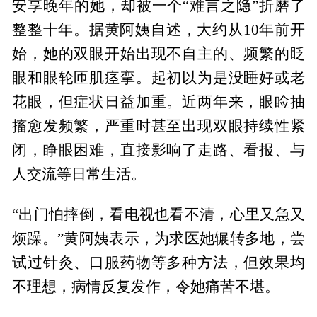
安享晚年的她，却被一个“难言之隐”折磨了
整整十年。据黄阿姨自述，大约从10年前开
始，她的双眼开始出现不自主的、频繁的眨
眼和眼轮匝肌痉挛。起初以为是没睡好或老
花眼，但症状日益加重。近两年来，眼睑抽
搐愈发频繁，严重时甚至出现双眼持续性紧
闭，睁眼困难，直接影响了走路、看报、与
人交流等日常生活。
“出门怕摔倒，看电视也看不清，心里又急又
烦躁。”黄阿姨表示，为求医她辗转多地，尝
试过针灸、口服药物等多种方法，但效果均
不理想，病情反复发作，令她痛苦不堪。