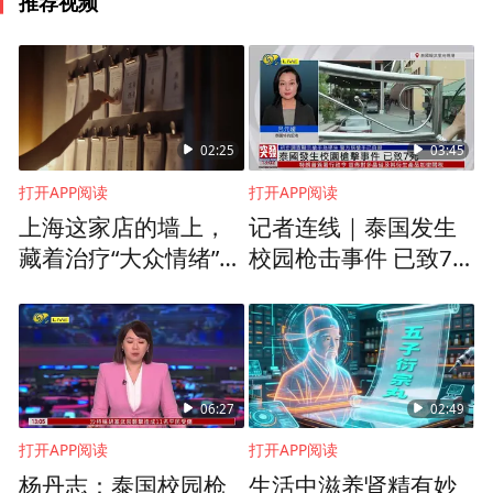
推荐视频
活，应高度警惕眼睑痉挛的可能。目前，局
部注射肉毒素是国内外公认的首选治疗方
法，安全有效，定期治疗可良好控制症状。
（通讯员 吴琼欢 王璐）
02:25
03:45
打开APP阅读
打开APP阅读
上海这家店的墙上，
记者连线｜泰国发生
藏着治疗“大众情绪”的
校园枪击事件 已致7
良方
死
（免责声明：此文内容为本网站刊发或转载企业宣传资讯，仅代表作者个人观
点，与本网无关。仅供读者参考，并请自行核实相关内容。）
06:27
02:49
打开APP阅读
打开APP阅读
杨丹志：泰国校园枪
生活中滋养肾精有妙