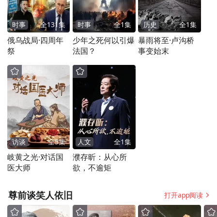
时事
全
131
集
时事
全
1
集
历史
全
1
集
俄乌战局·四周年
少年之死何以引爆
暴雨将至·卢沟桥
祭
法国？
事变始末
访谈
全
5
集
人文
全
1
集
岐黄之光·对话国
濮存昕：从心所
医大师
欲，不逾矩
尊前谈笑人依旧
打开app阅读