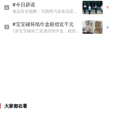
#今日辟谣
食品安全提醒：汛期受污染食品坚决不能食用
#宝宝碰坏纸巾盒赔偿近千元
1岁宝宝碰坏三亚酒店纸巾盒，赔偿924元，价格表上称是“极具艺术气息的骨瓷用品”
治疗过程仅用了短短几分钟。朱加贵主任通
过多点、微量的精准注射，将药物作用于过
度紧张的肌肉。该治疗原理是利用肉毒素阻
断神经末梢释放乙酰胆碱，从而让过度收缩
的肌肉放松下来，达到消除痉挛的目的。
治疗后的效果立竿见影。术后第三天，黄阿
大家都在看
姨双眼抽搐的频率和幅度就显著下降；一周