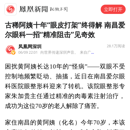
立即打开
古稀阿姨十年“眼皮打架”终得解 南昌爱
尔眼科一招“精准阻击”见奇效
凤凰网深圳
28.1万
阅读
06/09 22:01
向世界传递深圳声音。
来自广东省
困扰黄阿姨长达10年的“怪病”——双眼不受
控制地频繁眨动、抽搐，近日在南昌爱尔眼
科医院眼整形科迎来了转机。该院眼整形专
家朱加贵主任通过精准的肉毒素注射治疗，
成功为这位70岁的老人解除了痛苦。
家住南昌的黄阿姨（化名）今年70岁，本该