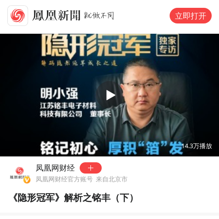
立即打开
00:00
16:06
14.3万
播放
凤凰网财经
凤凰网财经官方账号
来自北京市
《隐形冠军》解析之铭丰（下）