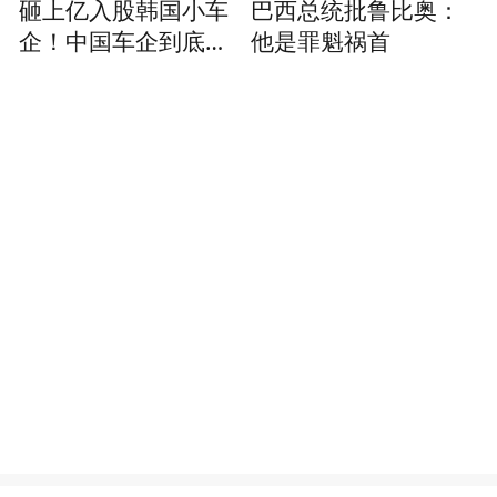
砸上亿入股韩国小车
巴西总统批鲁比奥：
企！中国车企到底在
他是罪魁祸首
算计什么？