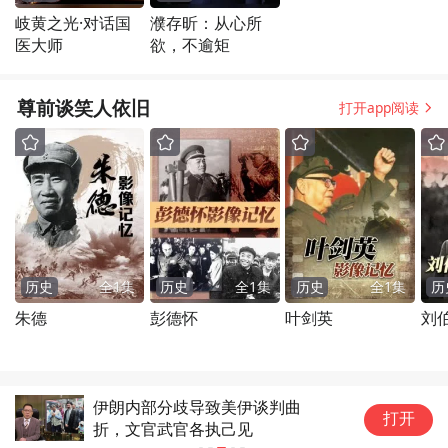
岐黄之光·对话国
濮存昕：从心所
医大师
欲，不逾矩
尊前谈笑人依旧
打开app阅读
历史
全
1
集
历史
全
1
集
历史
全
1
集
历
朱德
彭德怀
叶剑英
刘
伊朗内部分歧导致美伊谈判曲
【
打开
折，文官武官各执己见
三