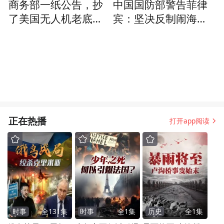
商务部一纸公告，抄
中国国防部警告菲律
了美国无人机老底，
宾：坚决反制闹海挑
一颗螺丝都别想从中
衅图谋
国拿
正在热播
打开app阅读
时事
全
131
集
时事
全
1
集
历史
全
1
集