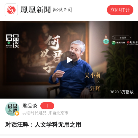
立即打开
可试看
120
秒，去
凤凰网新闻客户端
观看
00:00
29:01
3820.3万
播放
君品谈
共话时代君品
来自北京市
对话汪晖：人文学科无用之用