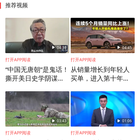
推荐视频
04:36
04:45
打开APP阅读
打开APP阅读
“中国无唐朝”是鬼话！
从销量增长到年轻人
撕开美日史学阴谋：
买单，进入第十年的
千万别被AI骗了
埃安确实不一样了
03:43
01:06
打开APP阅读
打开APP阅读