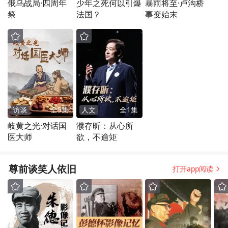
俄乌战局·四周年
少年之死何以引爆
暴雨将至·卢沟桥
祭
法国？
事变始末
访谈
全
5
集
人文
全
1
集
岐黄之光·对话国
濮存昕：从心所
医大师
欲，不逾矩
尊前谈笑人依旧
打开app阅读