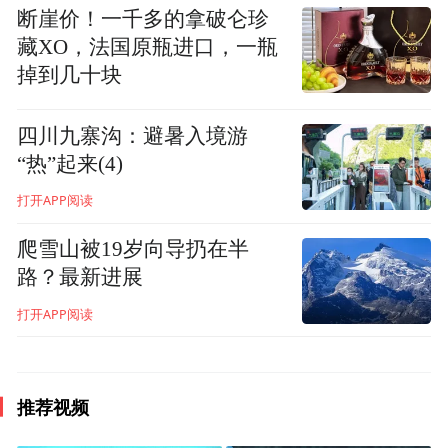
断崖价！一千多的拿破仑珍
坛与数百名海内外业界精英、政府代表、专
藏XO，法国原瓶进口，一瓶
家学者等探讨当前行业关注的深度话题。大
掉到几十块
会还将发布《中国域牌价值报告》、《2023
世界城市品牌指数报告》等重磅报告，为城
四川九寨沟：避暑入境游
市、文旅高质量发展赋能。
“热”起来(4)
打开APP阅读
点击下方报名链接，即刻报名世界城市品牌
大会现场活动，近距离与各领域大咖面对面
爬雪山被19岁向导扔在半
路？最新进展
交流，共同追寻行业前沿热点，探讨行业深
打开APP阅读
度话题。2023世界城市品牌大会，期待您的
关注！
世界城市品牌大会现场活动报名链接
推荐视频