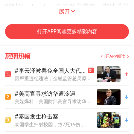
利时Nagelmackers 银行独立董事、审计委员
会主席。帕特里克·奈斯先生是比利时资深外
交官、外交家，是中比友好的践行者、推广
打开APP阅读更多精彩内容
者，他曾担任布隆迪共和国、日本、中国、
蒙古等国家的外交工作，并先后担任比利时
打开APP阅读
外交部联合国事务主管、比利时外交部领事
司司长等职。
#李云泽被罢免全国人大代表
因严重违纪违法，金融监管总局原局长李云泽被罢免全国人大代表
于文旅行业而言，2023年是拥抱变化、破局
#美高官寻求访华遭冷遇
而出的关键之年。在此背景下，本着提高中
美媒爆料：美国防部高官寻求访华，却遭中方冷遇
国文化和旅游品牌的国际影响力和竞争力、
提升中国城市品牌传播声量的初心，世界城
#泰国发生枪击案
泰国学生扫射校园，致7死15伤，犯案前先射杀祖父母
市品牌大会应运而生。以品牌为媒，以大会