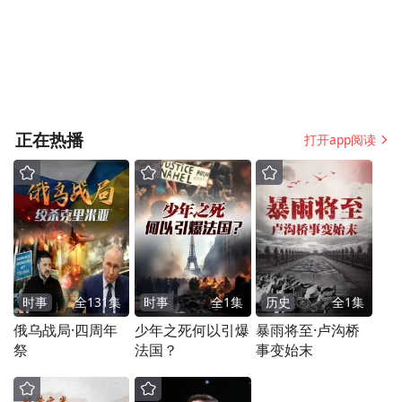
很多人都忽视了
置逻辑上海开讲，高
光时刻全回顾
正在热播
打开app阅读
时事
全
131
集
时事
全
1
集
历史
全
1
集
俄乌战局·四周年
少年之死何以引爆
暴雨将至·卢沟桥
祭
法国？
事变始末