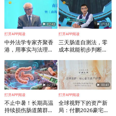
02:42
01:53
打开APP阅读
打开APP阅读
中外法学专家齐聚香
三天肠道自测法，零
港，用事实与法理揭
成本就能初步判断肠
露“南海仲裁案”的非法
道菌群是否失衡
本质
02:55
00:41
打开APP阅读
打开APP阅读
不止中暑！长期高温
全球视野下的资产新
持续损伤肠道菌群，
局：付鹏2026豪宅配