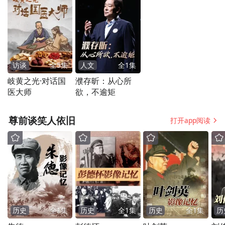
访谈
全
5
集
人文
全
1
集
岐黄之光·对话国
濮存昕：从心所
医大师
欲，不逾矩
尊前谈笑人依旧
打开app阅读
历史
全
1
集
历史
全
1
集
历史
全
1
集
历