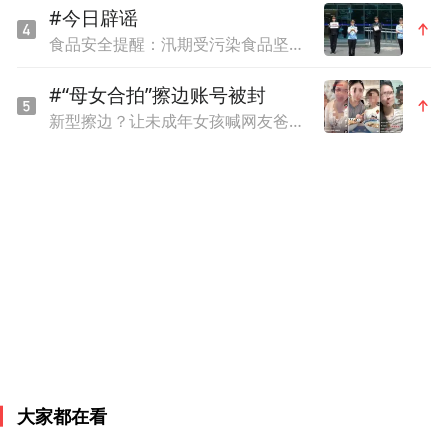
为始，世界城市品牌大会打造城市软实力提
#今日辟谣
升平台，构建智库体系、咨询体系、内容体
食品安全提醒：汛期受污染食品坚决不能食用
系、传播体系，推动全球城市交流协作，促
#“母女合拍”擦边账号被封
进中外民间交流。大会将从国际传播、城市
新型擦边？让未成年女孩喊网友爸爸制造暧昧氛围，多个“母女合拍”账号被封
价值、多元产业、品牌创意、可持续发展等
多个维度出发，深度探讨文旅行业未来发展
的新路径，借此推动全球城际交流进一步深
化，促进城市文旅资源国际化传播与推广。
本届大会主题是“城市·品牌·互鉴·未来”。大
会设立主题演讲、圆桌讨论、案例解析与分
享等多个环节，计划设置以“产业多元发展与
国际传播”“美高梅特约:澳门价值再发现”“县
大家都在看
域经济高质量发展”等为单元主题的多场分论