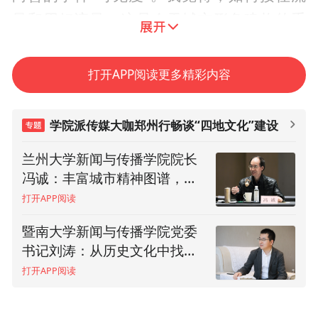
量和用好流量，这是今天城市形象建构的重
要举措，也是新媒体时代跟传统媒体时代的
差别所在。”
打开APP阅读更多精彩内容
姜红表示：“就这点而言，我认为郑州已经在
学院派传媒大咖郑州行畅谈“四地文化”建设
努力探索并且开始慢慢‘出圈’了。未来，希望
通过不断地研究与宣传，在进一步做好黄帝
兰州大学新闻与传播学院院长
《传媒》杂志社社长杨驰原：
冯诚：丰富城市精神图谱，让
推动郑州文旅融合发展需要更
故里拜祖大典的同时，更好地宣传普及黄帝
城市形象有血有肉更加鲜明
多创意和特色
打开APP阅读
打开APP阅读
文化，充分利用这个“顶天”的文化符号，从
而让世界看见郑州、认识郑州、了解郑州。”
暨南大学新闻与传播学院党委
华中科技大学新闻与信息传播
书记刘涛：从历史文化中找到
学院副院长郭小平：国内国际
现代人的情感共同点
传播并重，让更多人行走河
（正观新闻·郑州晚报记者 孙珂/文 李新华 徐
打开APP阅读
打开APP阅读
南、读懂中国
宗福 实习记者 尹金凯 骆竟依/图）