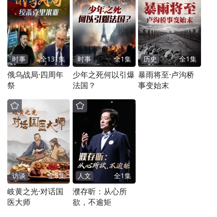
时事
全
131
集
时事
全
1
集
历史
全
1
集
俄乌战局·四周年
少年之死何以引爆
暴雨将至·卢沟桥
祭
法国？
事变始末
访谈
全
5
集
人文
全
1
集
岐黄之光·对话国
濮存昕：从心所
医大师
欲，不逾矩