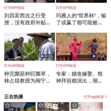
打开APP阅读
打开APP阅读
刘昌富西吉之行受
玛雅人的“世界杯”，输
挫，没有政府补贴成
了或赢了都可能被当
本高，老家人不敢冒
成祭品祭祀？
险种植巨菌草
01:58
01:48
打开APP阅读
打开APP阅读
种完菌菇种巨菌草，
专家：婚丧嫁娶、祭
林占熺教授为闽宁村
神拜祖都演出，潮剧
带来新的致富方案
是潮州文化最具重要
特征的文化符号
正在热播
打开app阅读