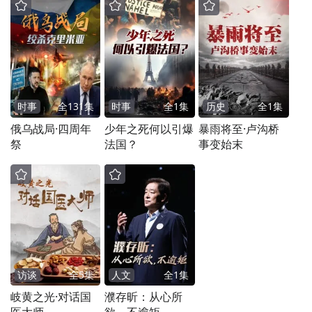
时事
全
131
集
时事
全
1
集
历史
全
1
集
俄乌战局·四周年
少年之死何以引爆
暴雨将至·卢沟桥
祭
法国？
事变始末
访谈
全
5
集
人文
全
1
集
岐黄之光·对话国
濮存昕：从心所
医大师
欲，不逾矩