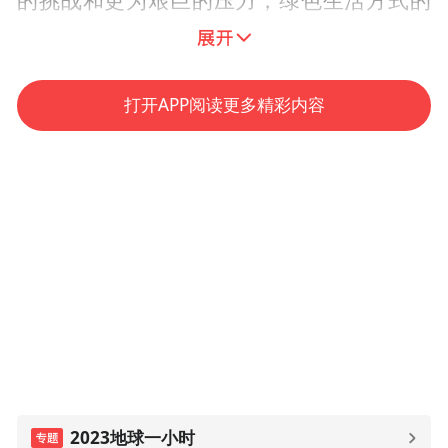
的挑战和更为艰巨的压力，绿色生活方式的
形成也需要长期的过程，不可能一蹴而就，
一些沿袭以久的不低碳生活方式仍然保持较
大的管型，美丽中国的建设仍然任重而道
打开APP阅读更多精彩内容
远。
在谈生态文明事业时他给出三点建议，一是
大力传播生态文明主流价值观，二是进行广
泛的社会动员，三是积极搭建公众参与平
台，开展丰富多样的生态环境保护志愿服务
活动，组织最美志愿者，环保设施开放单位
先进典型推选活动，发挥榜样示范作用，鼓
励公众参与，推进全国环保设施和城市污水
垃圾处理城市向公众开放。
2023地球一小时