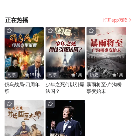
途径之一，对我国可降解塑料产品的市场需
求具有直接刺激作用。
正在热播
打开app阅读
“到2004年，我凭着吃苦耐劳、省吃俭用赚下
的钱开办了珠海市鼎胜胶粘塑料环保科技有
限公司，善良、真诚、好品质、好服务、实
在价格来让我的用户省心、放心、觉得值
得。”2004年，张苏成正式成立了珠海鼎胜。
时事
全
131
集
时事
全
1
集
历史
全
1
集
俄乌战局·四周年
少年之死何以引爆
暴雨将至·卢沟桥
从一个想法到最终执行落地，来自湖南的乡
祭
法国？
事变始末
镇青年张苏成足足走了12年才到达彼岸。但
对于他来说，新的挑战正在降临。