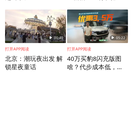
日后创业的指路明灯。
压力
张苏成在这里，一待就是12年，从一线工
人、技术、管理到销售岗位逐一历练，积累
了丰富的经验和资源，乘着政策的东风，张
00:40
05:22
苏成最初埋下的那颗种子破土而出。彼时，
打开APP阅读
打开APP阅读
中国正面临严峻的“白色污染”问题，每天数
北京：潮玩夜出发 解
40万买豹8闪充版图
锁星夜童话
啥？代步成本低，闲
十亿个塑料袋的消耗给环境带来了巨大的压
时是追求诗与远方的
力。在不可降解塑料的替代材料方面，我国
大玩具
从2004年起陆续出台了鼓励性政策，并将包
括可降解塑料在内的生物基材料纳入了战略
性新兴产业，这些法律法规及政策，明确了
采用新材料替代传统塑料，是解决我国固体
废物污染、促进经济社会可持续发展的重要