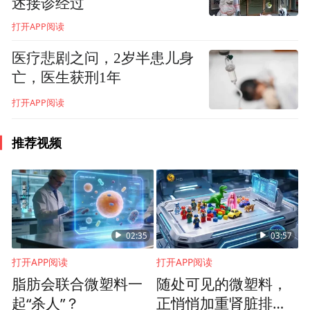
述接诊经过
水线。在艰苦的环境和繁重的工作中，年仅
打开APP阅读
19岁的他并未屈服于困境，反而锻造出了不
医疗悲剧之问，2岁半患儿身
屈的毅力和决心。在玩具厂担任物料仓库员
亡，医生获刑1年
期间，张苏成每天最多要出28个货柜，大量
打开APP阅读
使用封箱胶。
推荐视频
当时，市场上主要提供中低端普通封箱胶，
导致封箱胶容易拉断、粘不牢，需要反复封
箱，浪费时间和精力，增加了成本。面对这
一现状，张苏成萌发了一个想法：做一个真
02:35
03:57
正为客户着想、让客户满意质优价廉的环保
打开APP阅读
打开APP阅读
型封箱胶工厂。这段在玩具厂的工作经历，
脂肪会联合微塑料一
随处可见的微塑料，
让他第一次接触到了胶粘制品，也成为了他
起“杀人”？
正悄悄加重肾脏排毒