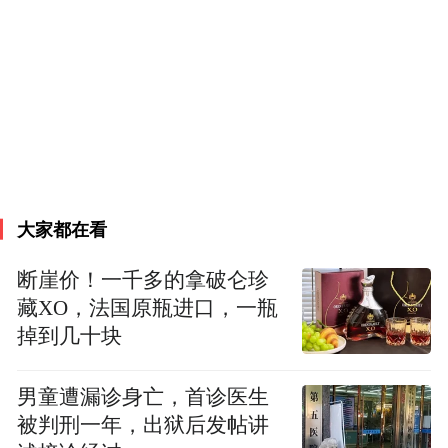
从平凡到非凡
一个湘乡小伙的绿色远征路
1992年，家境贫寒的张苏成揣着70元，怀着
对未来的憧憬，从湖南省常德市桃源县的村
大家都在看
庄出发，走向了珠海。彼时，90年代初的中
国，经济尚处于腾飞的起步阶段，家庭贫困
断崖价！一千多的拿破仑珍
的张苏成在这趟勇敢的冒险中立下坚定信
藏XO，法国原瓶进口，一瓶
掉到几十块
念：走出大山，为家庭，为自己，开辟一条
新路。
男童遭漏诊身亡，首诊医生
被判刑一年，出狱后发帖讲
张苏成的创业之路始于珠海一家玩具厂的流