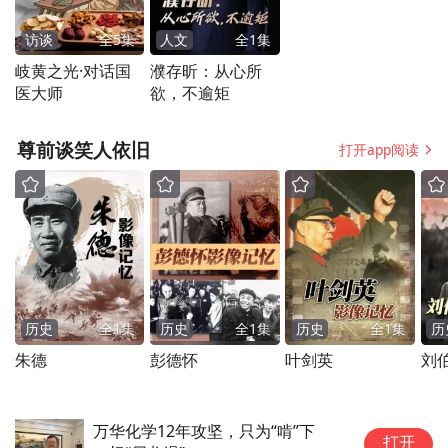
访谈
全
5
集
人文
全
1
集
岐黄之光·对话国
濮存昕：从心所
医大师
欲，不逾矩
尊前谈笑人依旧
打开app阅读
张苏成 鼎胜集团董事长、创始人
“吃得苦、耐得烦、霸得蛮”，是刻入湖南人
历史
全
1
集
历史
全
1
集
历史
全
1
集
历
血脉中的精神基因。行远自迩，踔厉奋发。
朱德
彭德怀
叶剑英
刘
只身前往千里外打工创业的张苏成，凭着勤
劳、上进，每2年上一个台阶，把公司做得风
万华化学12年攻坚，只为“啃”下
森
生水起。在珠海封箱胶行业是最有影响力和
打开