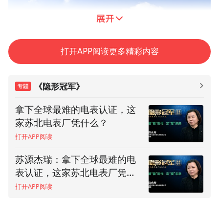
打开APP阅读更多精彩内容
《隐形冠军》
拿下全球最难的电表认证，这
家苏北电表厂凭什么？
珠海市鼎胜胶粘塑料环保科技有限公司-外景
打开APP阅读
在降解袋领域，珠海鼎胜已经做到了大名鼎
苏源杰瑞：拿下全球最难的电
鼎，决胜千里。而当初，鼎胜是如何走上降
表认证，这家苏北电表厂凭什
么？(上）
解之路的？背后又隐藏着哪些成长密码？故
打开APP阅读
事还要从一个攥着70块钱，走出大山，勇闯
珠海的19岁男孩说起。