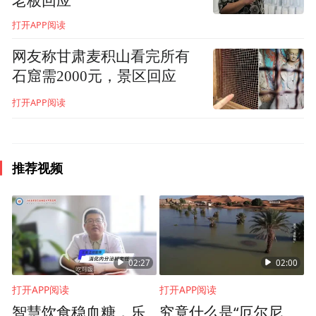
老板回应
打开APP阅读
网友称甘肃麦积山看完所有
“谁知盘中餐，粒粒皆辛苦。” 勤俭节约一直
石窟需2000元，景区回应
都是中华民族的传统美德，我国对食物也一
打开APP阅读
去年4月
向秉承厉行节约，反对浪费的政策。
29日，十三届全国人大常委会第二十八次会
推荐视频
议表决通过《中华人民共和国反食品浪费
法》，对反食品浪费的原则和要求、政府及
部门职责、各类主体责任、激励和约束措
施、法律责任等作出规定。
如公务活动用餐
02:27
02:00
不得超过规定的标准，可奖励“光盘行动”的
打开APP阅读
打开APP阅读
消费者，点餐消费可收厨余垃圾处理费；商
智慧饮食稳血糖，乐
究竟什么是“厄尔尼