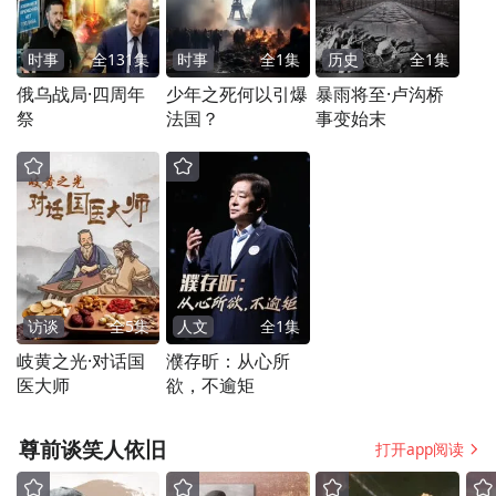
些能够长时间存放的食物，不断调整自己的
时事
全
131
集
时事
全
1
集
历史
全
1
集
食物采购清单，这样既可以吃到新鲜的食
俄乌战局·四周年
少年之死何以引爆
暴雨将至·卢沟桥
物，又可以杜绝不必要的浪费。定期清点冰
祭
法国？
事变始末
箱和食品室，设计好膳食计划。选购时，根
据就餐人数把握采购份量，巧妙防止食材变
质，健康又环保。
聪明煮：
正确地储存和处理食物。比如洋
葱、香蕉和土豆，在冰箱外能保持得更好；
访谈
全
5
集
人文
全
1
集
岐黄之光·对话国
濮存昕：从心所
对于海鲜和肉类，在冰冻前清洗和单独分
医大师
欲，不逾矩
装。使用“先进先出”政策，可以将较旧的食
品放在冰箱和食品储藏室的前面，而将较新
尊前谈笑人依旧
打开app阅读
的放在后面。一次适量烹调，仅准备你认为