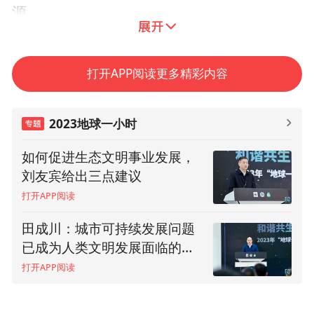
源。
食物浪费是国际社会高度关注的全球性问
打开APP阅读更多精彩内容
联合
题。为了应对食物损失和浪费的挑战，
国在可持续发展目标（SDG）第12项中提
2023地球一小时
出：“到2030年，将零售和消费环节的全球
人均粮食浪费减半，减少生产和供应环节的
如何促进生态文明事业发展，
尹荣尧：昆山为高强度开发地
粮食损失，包括收获后的损失。”
刘友宾给出三点建议
区保护好生态环境做出了示范
打开APP阅读
打开APP阅读
田成川：城市可持续发展问题
唐晓东：昆山是全国第一个
已成为人类文明发展面临的核
GDP跨入5000亿县级市，并保
心问题之一
持着记录
打开APP阅读
打开APP阅读