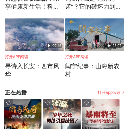
家诱导、误导超量点餐和食品生产经营者严
享健康新生活！科学
诺”？它的破坏力到底
重食品浪费处以罚款等。从此，厉行节约、
饮食控糖指南来了
有多强？
反对食品浪费，不再仅仅是道德层面的倡导
和号召，而成为法律的硬约束。
如何做一个不浪费美食家？
09:16
25:07
打开APP阅读
打开APP阅读
作为一名普通消费者，要如何响应国家的号
寻诗入长安：西市风
闽宁纪事：山海新农
召，身体力行减少食物浪费呢？我们简单为
华
村
大家总结了几条日常生活中易行的建议——
正在热播
“明智选”、“聪明煮”、“智慧吃”。灵活运用这
打开app阅读
些方法，每个人都能成为不浪费美食家。
明智选：
食物久放会变质。如果缩短购买周
期，多选择新鲜应急的食物，再适当购买一