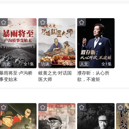
历史
全
1
集
访谈
全
5
集
人文
全
1
集
暴雨将至·卢沟桥
岐黄之光·对话国
濮存昕：从心所
事变始末
医大师
欲，不逾矩