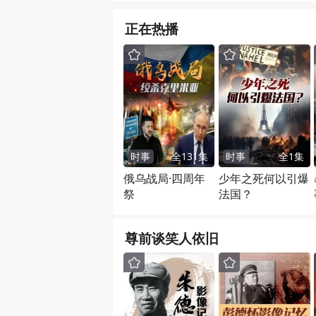
正在热播
时事
全
131
集
时事
全
1
集
俄乌战局·四周年
少年之死何以引爆
祭
法国？
尊前谈笑人依旧