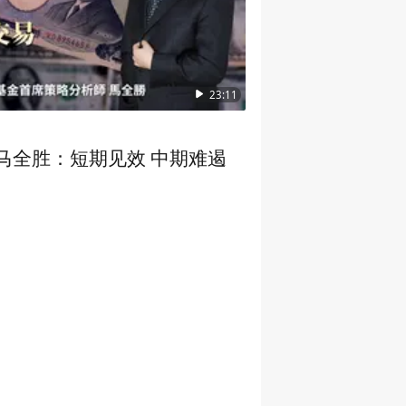
23:11
马全胜：短期见效 中期难遏