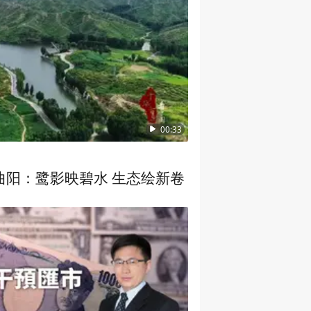
00:33
曲阳：鹭影映碧水 生态绘新卷