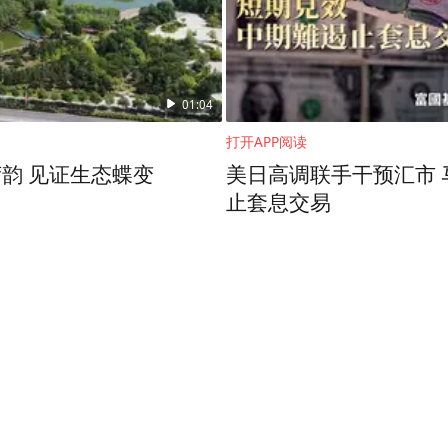
01:04
打开APP阅读
韵 见证生态蝶变
美日高调联手干预汇市 
止套息交易