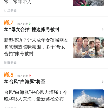
常，常年带刀
红星新闻
140万热度
“母女合拍”擦边账号被封
新型擦边？让未成年女孩喊网友
爸爸制造暧昧氛围，多个“母女
合拍”账号被封
澎湃新闻
130万热度
台风“白海豚”将至
台风“白海豚”中心风力增强！今
晚将移入东海，最新路径公布