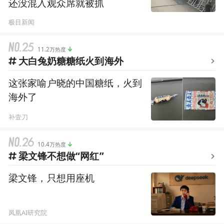
还没混入观众席就被抓
极目新闻
11.2万热度
大白兔奶糖糖纸火到海外
这张家喻户晓的中国糖纸，火到
海外了
补壹刀
10.4万热度
梁文锋不想做“网红”
梁文锋，只想用座机
凤凰AI研究院