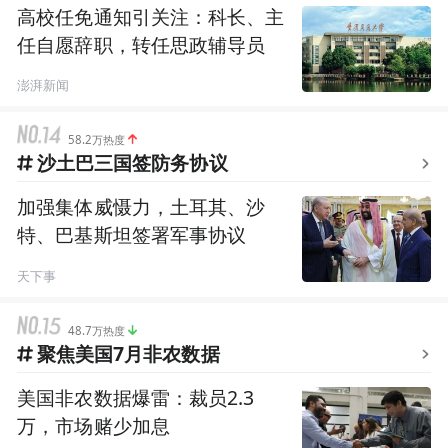
高校任免通知引关注：科长、主
任自愿辞职，转任思政辅导员
澎湃新闻
58.2万热度
沙土巴三国签防务协议
加强集体威慑力，土耳其、沙
特、巴基斯坦签署军事协议
天下事
48.7万热度
聚焦美国7月非农数据
美国非农数据爆雷：裁员2.3
万，市场赌少加息