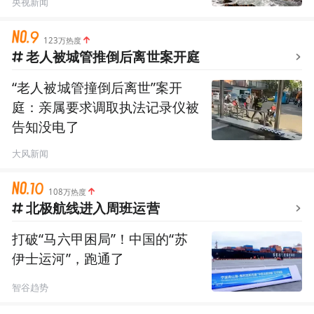
央视新闻
123万热度
老人被城管推倒后离世案开庭
“老人被城管撞倒后离世”案开
庭：亲属要求调取执法记录仪被
告知没电了
大风新闻
108万热度
北极航线进入周班运营
打破“马六甲困局”！中国的“苏
伊士运河”，跑通了
智谷趋势