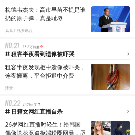
梅德韦杰夫：高市早苗不提是谁
扔的原子弹，真是耻辱
凤凰卫视资讯台
25.8万热度
租客半夜看到遗像被吓哭
租客半夜发现柜中遗像被吓哭，
连夜搬离，平台拒退中介费
津云
24万热度
日籍女网红直播自杀
26岁网红直播时轻生！给韩国
偶像送花竟遭极端粉圈网暴，辱