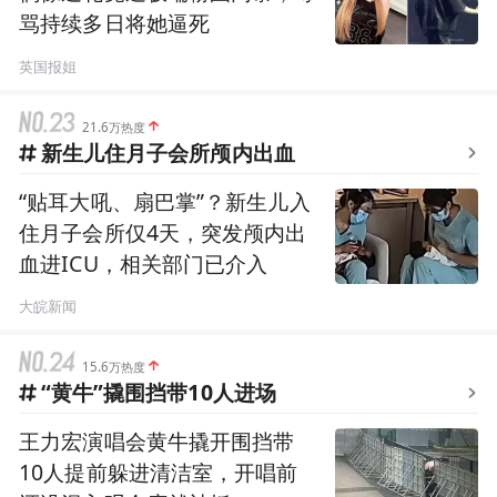
骂持续多日将她逼死
英国报姐
21.6万热度
新生儿住月子会所颅内出血
“贴耳大吼、扇巴掌”？新生儿入
住月子会所仅4天，突发颅内出
血进ICU，相关部门已介入
大皖新闻
15.6万热度
“黄牛”撬围挡带10人进场
王力宏演唱会黄牛撬开围挡带
10人提前躲进清洁室，开唱前