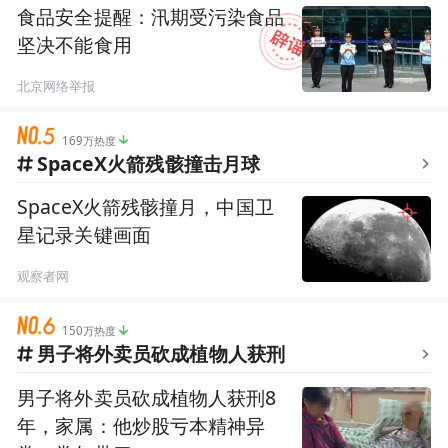
食品安全提醒：汛期受污染食品
坚决不能食用
北京网络举报
169万热度
SpaceX火箭残骸撞击月球
SpaceX火箭残骸撞月，中国卫
星记录关键画面
观察者网
150万热度
男子将外卖员砍成植物人获刑
男子将外卖员砍成植物人获刑8
年，家属：他炒股亏本精神异