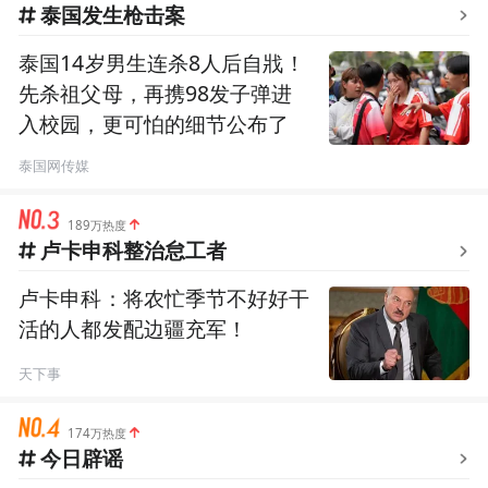
泰国发生枪击案
泰国14岁男生连杀8人后自戕！
先杀祖父母，再携98发子弹进
入校园，更可怕的细节公布了
泰国网传媒
189万热度
卢卡申科整治怠工者
卢卡申科：将农忙季节不好好干
活的人都发配边疆充军！
天下事
174万热度
今日辟谣