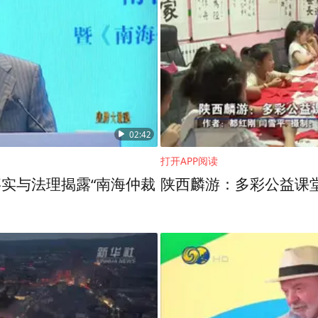
、中国传媒大学广告学院旅游传播研究中心主
联合发布《2023世界城市品牌指数报告》环节中探讨了
02:42
应，是当下城乡发展的应有状态。
打开APP阅读
力于为中国的城市提供品牌的顶层设计，给北京的
实与法理揭露“南海仲裁
牌。但是近些年来，找我们的县域和乡村越来越多
沟的雁翅镇、北京密云不老屯镇打造县域品牌和