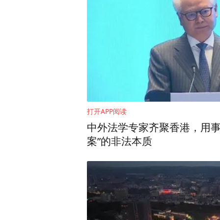
世界城市品牌大会执行主席
&Brand Finance 
乡互动、城乡共存、城乡呼
打开APP阅读
“在过去的很多年间，我们致
中外法学专家齐聚香港，用事
案”的非法本质
汉、西安等等大城市做过品
个月，我们团队在给北京门头