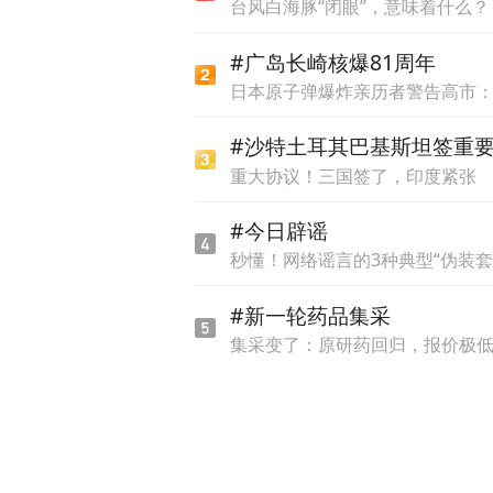
台风白海豚“闭眼”，意味着什么？
#广岛长崎核爆81周年
日本原子弹爆炸亲历者警告高市
#沙特土耳其巴基斯坦签重
重大协议！三国签了，印度紧张
#今日辟谣
秒懂！网络谣言的3种典型“伪装套
#新一轮药品集采
集采变了：原研药回归，报价极