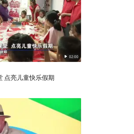
任张婷婷在世界城市品牌大会
县域经济的高质量发展，并指出，城
02:00
‘故宫以东’、成都、长沙、武
陕西麟游：多彩公益课堂 点亮儿童快乐假期
了，这方面的需求在增加。这
区域共用品牌。”张婷婷说。