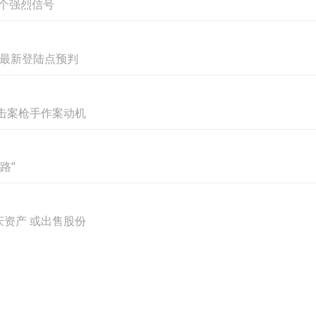
一个强烈信号
，最新登陆点预判
击案枪手作案动机
路”
庆资产 或出售股份
社长何力
城的案例屡见不鲜，电视剧《狂飙》吸引了众多游
场一路“狂飙”。何力关注到这样的现象，他提