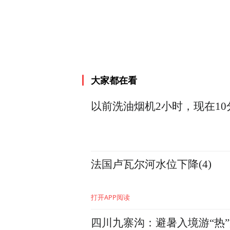
础上还可以再做乘法，注重
与此同时，他认为，好的品
以设置成实时动态榜单的模
大家都在看
附：2022-2023“长城奖
以前洗油烟机2小时，现在1
法国卢瓦尔河水位下降(4)
打开APP阅读
四川九寨沟：避暑入境游“热”起