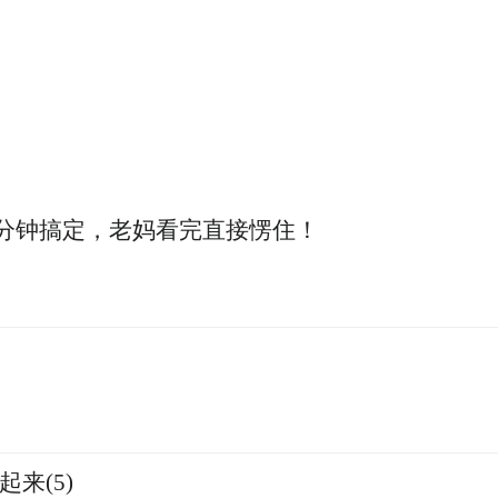
国际传播渠道，与国外的媒体进行深度合作，面向
牌案例层出不穷、日新月异，文旅好品牌年度赛事
式，实时更新排名，不断促进地方提升文旅品牌，
-文旅好品牌”案例征集大赛终审委员会名单：
0分钟搞定，老妈看完直接愣住！
来(5)