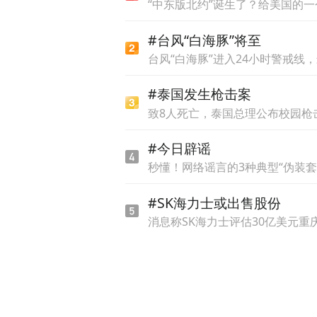
“中东版北约”诞生了？给美国的
#台风“白海豚”将至
台风“白海豚”进入24小时警戒线
#泰国发生枪击案
致8人死亡，泰国总理公布校园枪
#今日辟谣
秒懂！网络谣言的3种典型“伪装套
#SK海力士或出售股份
消息称SK海力士评估30亿美元重
中国旅游出版社原党委书记、
今年以来，一部剧带火一座
的地方》更是带动云南旅游市