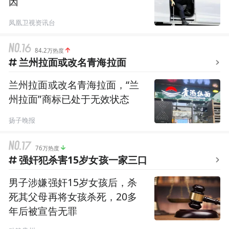
因
凤凰卫视资讯台
84.2万热度
兰州拉面或改名青海拉面
兰州拉面或改名青海拉面，“兰
州拉面”商标已处于无效状态
扬子晚报
76万热度
强奸犯杀害15岁女孩一家三口
男子涉嫌强奸15岁女孩后，杀
死其父母再将女孩杀死，20多
年后被宣告无罪