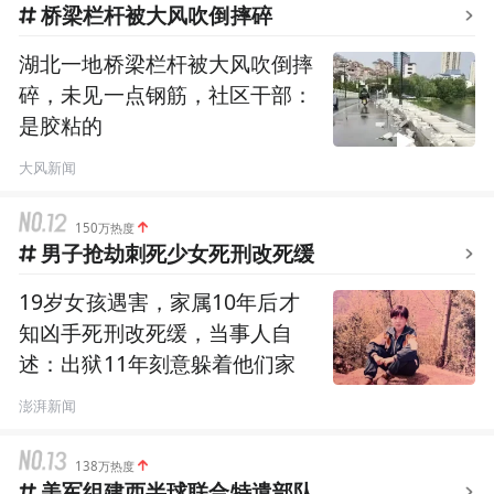
桥梁栏杆被大风吹倒摔碎
湖北一地桥梁栏杆被大风吹倒摔
碎，未见一点钢筋，社区干部：
是胶粘的
大风新闻
150万热度
男子抢劫刺死少女死刑改死缓
19岁女孩遇害，家属10年后才
知凶手死刑改死缓，当事人自
述：出狱11年刻意躲着他们家
澎湃新闻
138万热度
美军组建西半球联合特遣部队