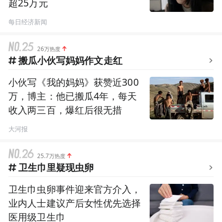
超25万元
每日经济新闻
26万热度
搬瓜小伙写妈妈作文走红
小伙写《我的妈妈》获赞近300
万，博主：他已搬瓜4年，每天
收入两三百，爆红后很无措
大河报
25.7万热度
卫生巾里疑现虫卵
卫生巾虫卵事件迎来官方介入，
业内人士建议产后女性优先选择
医用级卫生巾