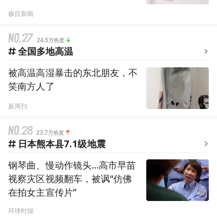
极目新闻
24.5万热度
全国多地高温
被高温高湿暴击的东北朋友，不
笑南方人了
新周刊
23.7万热度
日本熊本县7.1级地震
钢琴曲、慢动作镜头…高市早苗
视察灾区视频翻车，被讽“仿佛
在拍女主宣传片”
环球时报