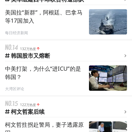
美国拉“新群”，阿根廷、巴拿马
等17国加入
每日经济新闻
132万热度
韩国股市又熔断
中美打架，为什么“进ICU”的是
韩国？
大湾区评论
122万热度
柯文哲案后续
柯文哲拄拐赴警局，妻子透露原