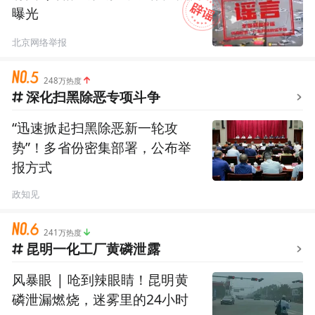
曝光
北京网络举报
248万热度
深化扫黑除恶专项斗争
“迅速掀起扫黑除恶新一轮攻
势”！多省份密集部署，公布举
报方式
政知见
241万热度
昆明一化工厂黄磷泄露
风暴眼 | 呛到辣眼睛！昆明黄
磷泄漏燃烧，迷雾里的24小时