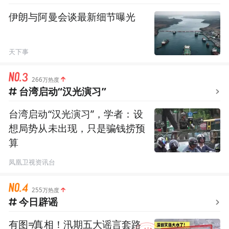
伊朗与阿曼会谈最新细节曝光
天下事
266万热度
台湾启动“汉光演习”
台湾启动“汉光演习”，学者：设
想局势从未出现，只是骗钱捞预
算
凤凰卫视资讯台
255万热度
今日辟谣
有图≠真相！汛期五大谣言套路