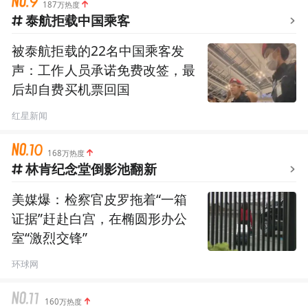
187万热度
泰航拒载中国乘客
被泰航拒载的22名中国乘客发
声：工作人员承诺免费改签，最
后却自费买机票回国
红星新闻
168万热度
林肯纪念堂倒影池翻新
美媒爆：检察官皮罗拖着“一箱
证据”赶赴白宫，在椭圆形办公
室“激烈交锋”
环球网
160万热度