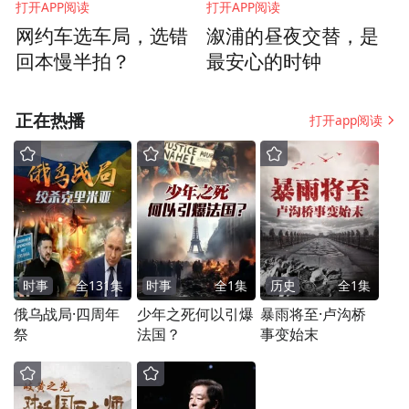
打开APP阅读
打开APP阅读
量、用户是能够带动乡村经济和文化的发
网约车选车局，选错
溆浦的昼夜交替，是
展，所以我们就看到这个数据背后，探索振
回本慢半拍？
最安心的时钟
兴乡村文旅的路径。在2018年的时候，开启
了在乡村上面的文旅项目山里dou是好风光。
正在热播
打开app阅读
之前我一直负责商业化，参与了和实践的公
司整个商业体系。在商业体系里面，看到了
很多的品牌、很多的产业在抖音上发展起
来。
时事
全
131
集
时事
全
1
集
历史
全
1
集
俄乌战局·四周年
少年之死何以引爆
暴雨将至·卢沟桥
2018年，公司让我负责乡村振兴项目，把企
祭
法国？
事变始末
业的市场化和营销带到乡村，让乡村的企业
能够更好地走向市场，形成很好的品牌。基
于这样的理念，当时我们就坚持做乡村振兴