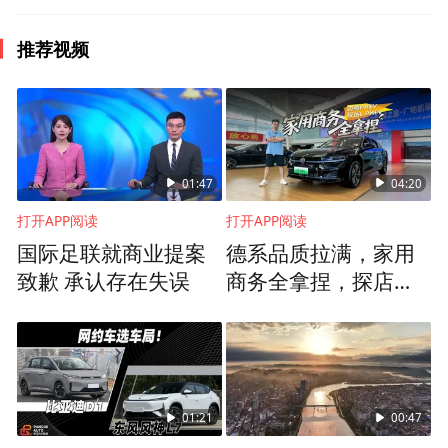
年。抖音所有的员工也都比较年轻，都是九
推荐视频
零后、九五后。说到乡村振兴、乡村文旅的
发展，实际上我是从2018年开始代表抖音在
做乡村发展的相关工作。
去年是在疫情的情况下，我们在抖音平台上
01:47
04:20
看到关于乡村文旅相关的视频有415亿次的点
打开APP阅读
打开APP阅读
赞，评论超过58亿条。在这些数据的背后，
国际足联就商业提案
德系品质拉满，家用
致歉 承认存在失误
商务全拿捏，探店一
我们能够看到乡村的美食、特色风光，包括
汽-大众PHEV双雄
古村落在抖音特别受用户的欢迎。我们也看
到民宿的产业，包括乡村的景区，都在抖音
上得到了很好的经营。
01:21
00:47
通过这些数据，其实能够看到抖音上的流