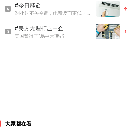
#今日辟谣
据杨洁介绍，自2018年起，抖音启动了助力
24小时不关空调，电费反而更低？网友吵翻，官方回应
乡村文旅公益项目"山里Dou是好风光"，从脱
贫攻坚走到乡村振兴，项目一直坚持四个原
#美方无理打压中企
美国禁得了“易中天”吗？
则，方向可持续、投入可持续、产业可持
续、人才可持续。简单来说，就是借助抖音
的产品、技术、运营能力，参与到助力乡村
文旅产业提质增效和人才建设上，实现乡村
可持续发展。
杨洁表示，乡村发展，任重道远。未来，抖
音将持续挖掘“乡村性”，推广乡村旅游新产
品、新场景、新体验，探索“乡村旅游+数字
大家都在看
经济”新路径，促进乡村文旅发展和城乡社会