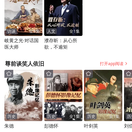
的工作一定是发展乡村的内生动力，所以当
时我就提出了三个可持续。
访谈
全
5
集
人文
全
1
集
第一个可持续，投入与方向可持续。这个项
岐黄之光·对话国
濮存昕：从心所
目要有可持续性的投入，要有可持续性的方
医大师
欲，不逾矩
向去做。对于我们公司来说，我们的产品、
尊前谈笑人依旧
打开app阅读
技术、运营项目一直要跟乡村的发展可持续
性对接起来，所以从2018年脱贫攻坚一直做
到现在的乡村振兴，我们一直在跟乡村有紧
密的关联关系。
第二个可持续，产业可持续。如果要更好地
历史
全
1
集
历史
全
1
集
历史
全
1
集
历
发展市场，把品牌建好，我们的产品必须要
朱德
彭德怀
叶剑英
刘