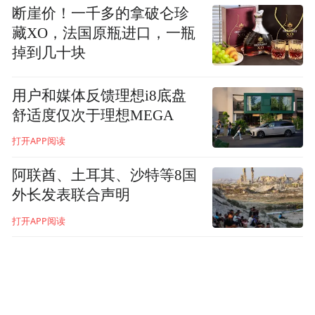
融合、带动更多农民就业、快速提升乡村品
断崖价！一千多的拿破仑珍
牌影响力、保护传承乡村文化景观和非物质
藏XO，法国原瓶进口，一瓶
文化遗产，在乡村高质量发展上发挥抖音的
掉到几十块
企业社会责任。
用户和媒体反馈理想i8底盘
同时，她希望能够看到乡村文旅发展带动城
舒适度仅次于理想MEGA
乡社会融合发展，带动更多农民收入，带动
打开APP阅读
乡村品牌的长尾效应。
阿联酋、土耳其、沙特等8国
外长发表联合声明
以下为杨洁演讲实录：
打开APP阅读
非常高兴来到澳门，这次见到了很多行业大
咖。
抖音是一家非常年轻的公司，今年也就十