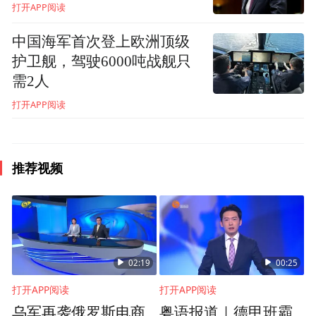
打开APP阅读
国外设备，不仅成本高昂，训练安排还受限
中国海军首次登上欧洲顶级
于外方，严重制约了国内航空业的自主发
护卫舰，驾驶6000吨战舰只
展。
需2人
打开APP阅读
推荐视频
02:19
00:25
打开APP阅读
打开APP阅读
经过多年调研与技术积累，2003年，谷增伟
乌军再袭俄罗斯电商
粤语报道｜德甲班霸