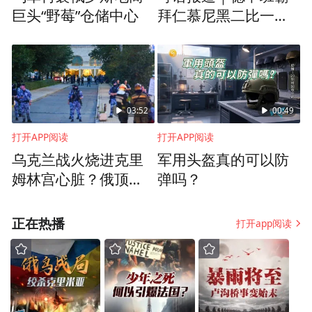
毅然放弃海外优渥待遇，一人从国外归来在
巨头“野莓”仓储中心
拜仁慕尼黑二比一险
天津创立了华翼蓝天，组建了八个人的初始
胜阿士东维拉
团队。“华裔”的谐音既承载着创始人的身份
认同，更寄托着“为中华蓝天添翼”的产业理
想——他们要打破西方垄断，让中国拥有自
03:52
00:49
己的飞行模拟机。
打开APP阅读
打开APP阅读
乌克兰战火烧进克里
军用头盔真的可以防
二、破局：二十年磨一剑打破垄断之路
姆林宫心脏？俄顶级
弹吗？
精英频露厌战情绪
飞行模拟机绝非简单的“飞机模型”，而是一
正在热播
打开app阅读
种模仿飞机飞行状态、环境与条件，让飞行
员获得相似操纵负荷、视觉、听觉与运动感
觉的复杂系统。它能模拟火灾、失速等真实
飞机无法实现的极端场景，还能精准记录飞