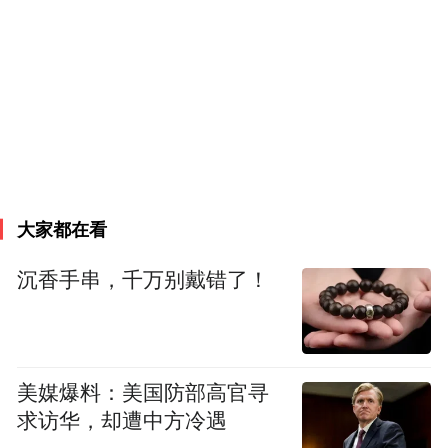
方巨头垄断。一台全动飞行模拟机售价曾高
达上亿元，国外厂商还倾向于以训练服务模
式长期获利，拒绝批量出售核心设备。每15
至20架飞机就需要配套一台模拟机，自2010
年起，中国民航客机数量年均增长率保持在
10%左右，模拟机需求缺口持续扩大，“卡脖
子”困境日益凸显。
大家都在看
这种差距，刺痛了一位华裔工程师的心。20
沉香手串，千万别戴错了！
世纪90年代，深耕计算机软件领域的谷增
伟，在加拿大一家顶尖飞行模拟机企业任职
期间，频繁接待来自中国的航司客户。每次
美媒爆料：美国防部高官寻
听到“国内无法生产”的回应，他都深感遗
求访华，却遭中方冷遇
憾。彼时，中国飞行员的模拟训练只能依赖