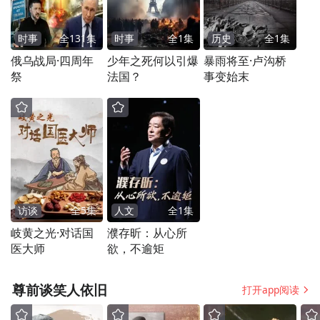
行员训练表现，是航空安全体系中不可或缺
的一环。其特点决定了研发难度：系统复
时事
全
131
集
时事
全
1
集
历史
全
1
集
杂、价格高昂、定制化程度高，涉及电子、
俄乌战局·四周年
少年之死何以引爆
暴雨将至·卢沟桥
祭
法国？
事变始末
互联网、机械、航空、技术培训等多个领
域，产业链条长且分散。
访谈
全
5
集
人文
全
1
集
岐黄之光·对话国
濮存昕：从心所
医大师
欲，不逾矩
尊前谈笑人依旧
打开app阅读