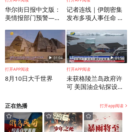
华尔街日报中文版：
记者连线｜伊朗密集
美情报部门预警——
发布多项人事任命 高
普京或发动有限攻击
层“换血”
试探北约决心
01:04
01:50
打开APP阅读
打开APP阅读
8月10日大千世界
未获格陵兰岛政府许
可 美国油企钻探设备
运上岛准备开采石油
正在热播
打开app阅读