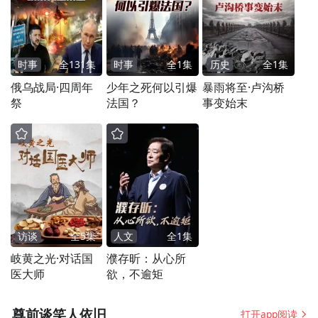
24春夏
时事
全
131
集
时事
全
1
集
历史
全
1
集
俄乌战局·四周年
少年之死何以引爆
暴雨将至·卢沟桥
祭
法国？
事变始末
访谈
全
5
集
人文
全
1
集
岐黄之光·对话国
濮存昕：从心所
医大师
欲，不逾矩
尊前谈笑人依旧
打开app阅读