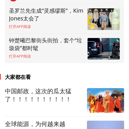
圣罗兰先生成“灵感缪斯”，Kim
这一季时装周：一切平庸皆事
Jones太会了
出有因，一切惊喜都弥足珍贵
打开APP阅读
打开APP阅读
钟楚曦巴黎街头街拍，套个“垃
张云龙米兰街头拍摄夏日风尚
圾袋”都时髦
大片
打开APP阅读
打开APP阅读
大家都在看
中国邮政，这次的瓜太猛
了！！！！！！！！！！
全球能源，为何越来越