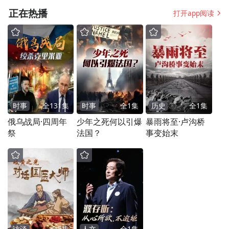
正在热播
打开app阅读
在国家公园里，如何修一条人和动物能和谐
相处的道路？修路的时候要注意什么？请我
们的专家来讲一讲。
三江源国家公园内公路建设中野生动物保护
时事
全
131
集
时事
全
1
集
历史
全
1
集
三江源国家公园是第一个进入国家公园体制
俄乌战局·四周年
少年之死何以引爆
暴雨将至·卢沟桥
试点的国家公园，也是目前国内面积最大的
祭
法国？
事变始末
国家公园（12.31万平方公里），更汇聚了长
江、黄河、澜沧江世界著名的三条大江的源
头，被誉为“中华水塔”，是世界独一无二的
地理奇观。
三江源国家公园的青藏铁路野生动物通道建
访谈
全
5
集
人文
全
1
集