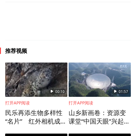
/ WWF-US
学界普遍认为，国家公园体制是人类保护环
境最成功的机制之一，现在已经被140多个国
家和地区所参照移植，建立了国家公园和保
推荐视频
护区30350个，总面积占地球面积8.83%
在我国，2020年被视为国家公园元年。
[4]。
今年国家公园体制试点将结束,并正式设立第
一批国家公园。
00:10
01:57
国家公园在突出生态保护的同时，也将建设
打开APP阅读
打开APP阅读
为人们体验自然的公共空间。国家公园的基
民乐再添生物多样性
山乡新画卷：资源变
“名片” 红外相机成功
课堂“中国天眼”兴起研
础设施建设、解说系统等等方面，都要融入
拍摄国家一级保护动
学热
人与自然和谐相处共生的理念，即使是一条