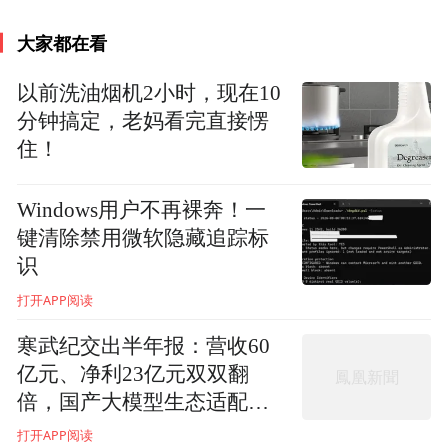
代人的欲望更重要”这一理念。国家公园管理
大家都在看
局局长由总统直接任命，不受地方的约束。
以前洗油烟机2小时，现在10
分钟搞定，老妈看完直接愣
住！
Windows用户不再裸奔！一
键清除禁用微软隐藏追踪标
识
打开APP阅读
寒武纪交出半年报：营收60
亿元、净利23亿元双双翻
倍，国产大模型生态适配成
美国黄石国家公园中的野牛© Thomas Szajner
新看点
打开APP阅读